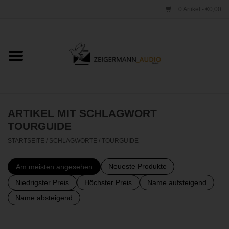
0 Artikel - €0,00
Startseite
ONLINESHOP
VERLEIH
ARTIKEL MIT SCHLAGWORT
TOURGUIDE
VERTRIEB
STARTSEITE
/
SCHLAGWORTE
/
TOURGUIDE
WERKSTATT
Neueste Produkte
Am meisten angesehen
Niedrigster Preis
Höchster Preis
Name aufsteigend
STUDIO
Name absteigend
KONTAKT