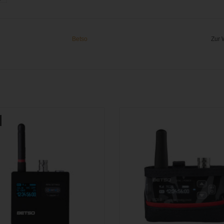
Betso
Zur 
ompakter, hochakkurater Timecode-
Nylon-Tasche für den Betso TC
rdclock-Generator mit eigenem HF-
Timecode Generator
Netzwerk-Protokoll
ZUM WARENKORB HINZUFÜ
M WARENKORB HINZUFÜGEN