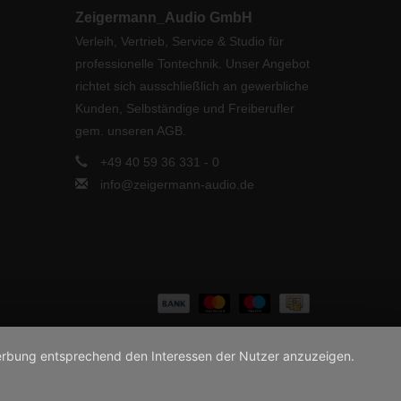
Zeigermann_Audio GmbH
Verleih, Vertrieb, Service & Studio für
professionelle Tontechnik. Unser Angebot
richtet sich ausschließlich an gewerbliche
Kunden, Selbständige und Freiberufler
gem. unseren AGB.
+49 40 59 36 331 - 0
info@zeigermann-audio.de
 Werbung entsprechend den Interessen der Nutzer anzuzeigen.