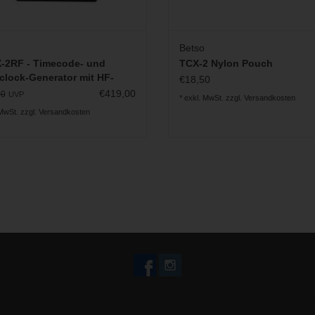
Betso
-2RF - Timecode- und
TCX-2 Nylon Pouch
lock-Generator mit HF-
€18,50
koll
€419,00
00
UVP
* exkl. MwSt. zzgl.
Versandkosten
 MwSt. zzgl.
Versandkosten