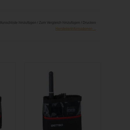
Wunschliste hinzufügen
/
Zum Vergleich hinzufügen
/
Drucken
Herstellerinformationen ...
X-2
Nylon-Tasche für den Betso SBOX-2RF
Timecode Generator
GEN
ZUM WARENKORB HINZUFÜGEN