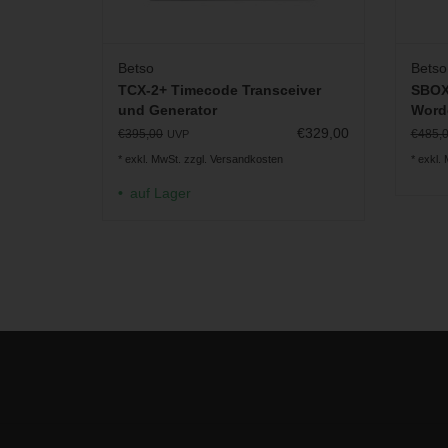
Betso
Betso
TCX-2+ Timecode Transceiver
SBOX
und Generator
Wordc
Proto
€329,00
€395,00
€485,
UVP
* exkl. MwSt. zzgl.
Versandkosten
* exkl.
auf Lager