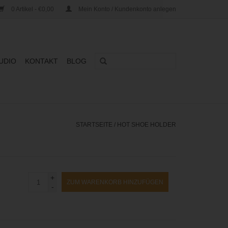
0 Artikel - €0,00
Mein Konto / Kundenkonto anlegen
UDIO
KONTAKT
BLOG
STARTSEITE
/
HOT SHOE HOLDER
+
ZUM WARENKORB HINZUFÜGEN
-