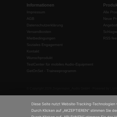
Informationen
Produk
Impressum
Alle Pro
AGB
Neue Pr
Datenschutzerklärung
Angebot
Versandkosten
Schlagw
Mietbedingungen
RSS fee
Soziales Engagement
Kontakt
Wunschprodukt
TestCenter für mobiles Audio-Equipment
GetOnSet - Traineeprogramm
© Copyright 2026 Zeigermann_Audio GmbH - Powered by
Ligh
Diese Seite nutzt Website-Tracking-Technologien 
Durch Klicken auf „AKZEPTIEREN“ stimmen Sie de
Durch Klicken auf „ABLEHNEN“ stimmen Sie der 