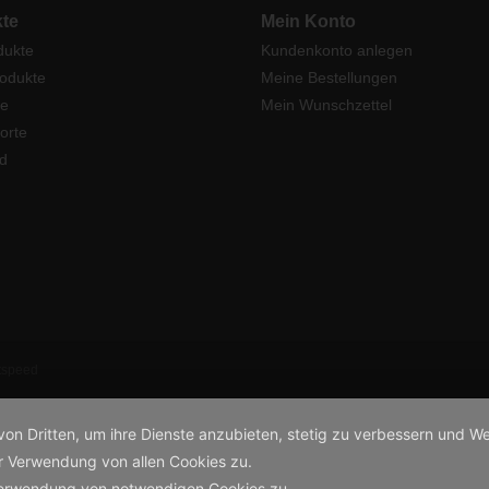
te
Mein Konto
dukte
Kundenkonto anlegen
odukte
Meine Bestellungen
e
Mein Wunschzettel
orte
d
tspeed
von Dritten, um ihre Dienste anzubieten, stetig zu verbessern und
r Verwendung von allen Cookies zu.
Verwendung von notwendigen Cookies zu.