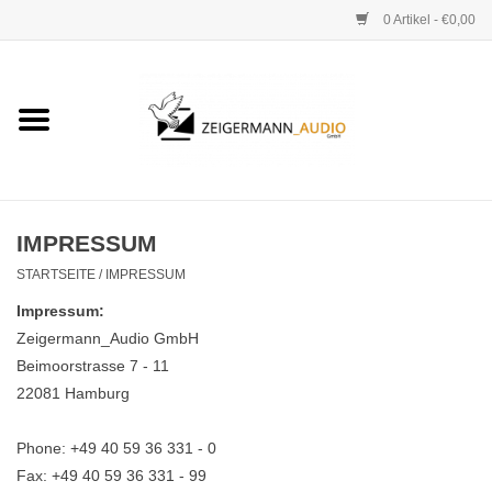
0 Artikel - €0,00
Startseite
ONLINESHOP
VERLEIH
IMPRESSUM
STARTSEITE
/
IMPRESSUM
VERTRIEB
Impressum:
Zeigermann_Audio GmbH
WERKSTATT
Beimoorstrasse 7 - 11
22081 Hamburg
STUDIO
Phone: +49 40 59 36 331 - 0
Fax: +49 40 59 36 331 - 99
KONTAKT