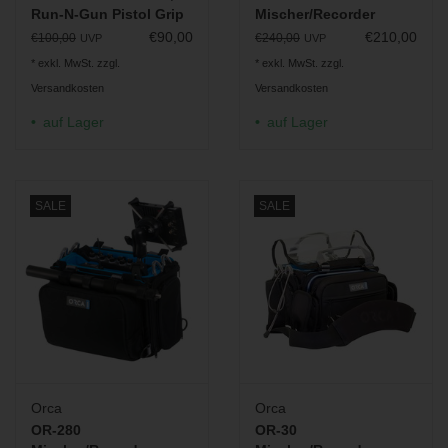
Run-N-Gun Pistol Grip
Mischer/Recorder
Handle
Audiotasche
€90,00
€210,00
€100,00
€240,00
UVP
UVP
* exkl. MwSt. zzgl.
* exkl. MwSt. zzgl.
Versandkosten
Versandkosten
auf Lager
auf Lager
SALE
SALE
Orca
Orca
OR-280
OR-30