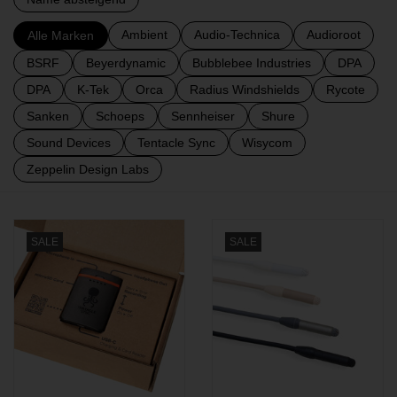
Ambient
Audio-Technica
Audioroot
Alle Marken
BLOG
BSRF
Beyerdynamic
Bubblebee Industries
DPA
DPA
K-Tek
Orca
Radius Windshields
Rycote
Sanken
Schoeps
Sennheiser
Shure
Sound Devices
Tentacle Sync
Wisycom
Zeppelin Design Labs
SALE
SALE