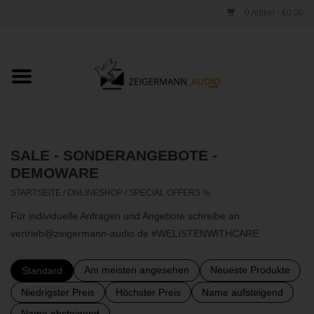
0 Artikel - €0,00
Startseite
ONLINESHOP
VERLEIH
SALE - SONDERANGEBOTE -
DEMOWARE
VERTRIEB
STARTSEITE
/
ONLINESHOP
/
SPECIAL OFFERS %
Für individuelle Anfragen und Angebote schreibe an
WERKSTATT
vertrieb@zeigermann-audio.de
#WELISTENWITHCARE
STUDIO
Am meisten angesehen
Neueste Produkte
Standard
Niedrigster Preis
Höchster Preis
Name aufsteigend
KONTAKT
Name absteigend