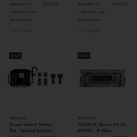
Audiotasche
Audiotasche
€399,00
€365,00
€445,00
€403,00
UVP
UVP
* exkl. MwSt. zzgl.
* exkl. MwSt. zzgl.
Versandkosten
Versandkosten
auf Lager
auf Lager
SALE
SALE
Schoeps
Wisycom
Desert Island Stereo-
SLK54-IK Slot-in Kit für
Set - Special Edition
MCR54 - B-Ware