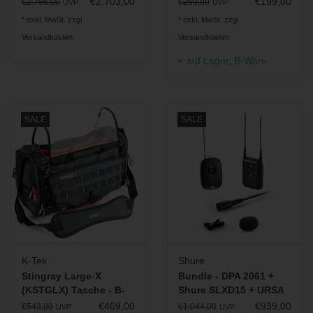
€2.703,00
€199,00
€2.786,00
€250,00
UVP
UVP
* exkl. MwSt. zzgl.
* exkl. MwSt. zzgl.
Versandkosten
Versandkosten
auf Lager, B-Ware
SALE
SALE
K-Tek
Shure
Stingray Large-X
Bundle - DPA 2061 +
(KSTGLX) Tasche - B-
Shure SLXD15 + URSA
Ware
Minimount Concealer
€469,00
€939,00
€543,00
€1.044,00
UVP
UVP