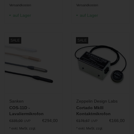
Versandkosten
Versandkosten
auf Lager
auf Lager
SALE
SALE
Sanken
Zeppelin Design Labs
COS-11D -
Cortado MkIII
Lavaliermikrofon
Kontaktmikrofon
(3,5mm Klinke)
€294,00
€166,00
€335,00
€176,67
UVP
UVP
* exkl. MwSt. zzgl.
* exkl. MwSt. zzgl.