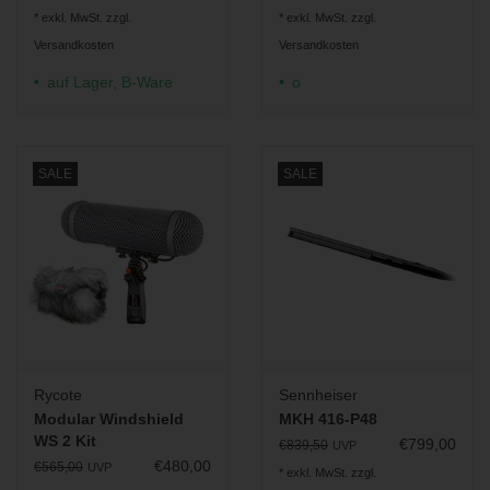
* exkl. MwSt. zzgl.
* exkl. MwSt. zzgl.
Versandkosten
Versandkosten
auf Lager, B-Ware
o
SALE
SALE
Rycote
Sennheiser
Modular Windshield
MKH 416-P48
WS 2 Kit
€799,00
€839,50
UVP
€480,00
€565,00
UVP
* exkl. MwSt. zzgl.