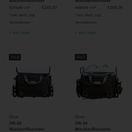
Mischer/Recorder
Mischer/Recorder
Audiotasche
Audiotasche
€245,00
€368,00
€273,00
€409,00
UVP
UVP
* exkl. MwSt. zzgl.
* exkl. MwSt. zzgl.
Versandkosten
Versandkosten
auf Lager
auf Lager
SALE
SALE
Orca
Orca
OR-32
OR-34
Mischer/Recorder
Mischer/Recorder