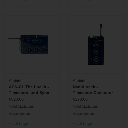
Ambient
Ambient
ACN-CL The Lockit -
NanoLockit -
Timecode- und Sync-
Timecode-Generator
Generator
und -Transceiver
€520,00
€279,00
* exkl. MwSt. zzgl.
* exkl. MwSt. zzgl.
Versandkosten
Versandkosten
auf Lager
auf Lager