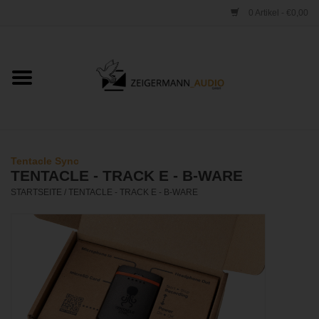
0 Artikel - €0,00
Startseite
ONLINESHOP
VERLEIH
Tentacle Sync
TENTACLE - TRACK E - B-WARE
VERTRIEB
STARTSEITE
/
TENTACLE - TRACK E - B-WARE
WERKSTATT
STUDIO
KONTAKT