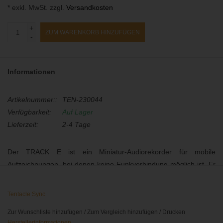
* exkl. MwSt. zzgl.
Versandkosten
+
ZUM WARENKORB HINZUFÜGEN
-
Informationen
Artikelnummer::
TEN-230044
Verfügbarkeit:
Auf Lager
Lieferzeit:
2-4 Tage
Der TRACK E ist ein Miniatur-Audiorekorder für mobile
Aufzeichnungen, bei denen keine Funkverbindung möglich ist. Er
bietet Timecode-Synchronisation über Bluetooth® und ist über die
Setup App für iOS oder Android steuerbar. Weiterhin kann der
Tentacle Sync
Recorder im Stand-Alone Modus betrieben und mit externem
Zur Wunschliste hinzufügen
/
Zum Vergleich hinzufügen
/
Drucken
Timecode synchronisiert werden.
Herstellerinformationen ...