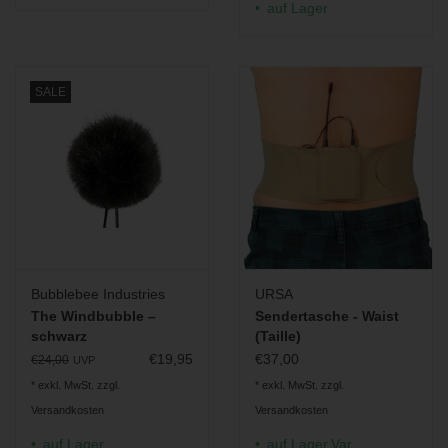
1x Software-Lizenz für Tentacle Sync Studio (Mac)
auf Lager
Weiterführende Informationen:
Quickstart Guide Download
Manual Download
SALE
Bubblebee Industries
URSA
The Windbubble –
Sendertasche - Waist
schwarz
(Taille)
€19,95
€37,00
€24,00
UVP
* exkl. MwSt. zzgl.
* exkl. MwSt. zzgl.
Versandkosten
Versandkosten
auf Lager
auf Lager,Var