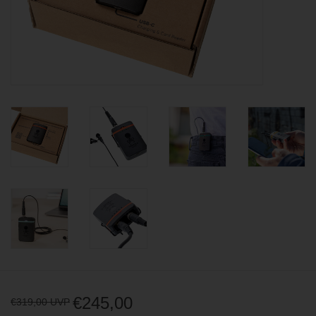
BLOG
€245,00
€319,00 UVP