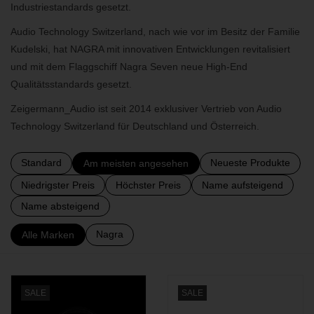
Industriestandards gesetzt.
BLOG
Audio Technology Switzerland, nach wie vor im Besitz der Familie
Kudelski, hat NAGRA mit innovativen Entwicklungen revitalisiert
und mit dem Flaggschiff Nagra Seven neue High-End
Qualitätsstandards gesetzt.
Zeigermann_Audio ist seit 2014 exklusiver Vertrieb von Audio
Technology Switzerland für Deutschland und Österreich.
Standard
Neueste Produkte
Am meisten angesehen
Niedrigster Preis
Höchster Preis
Name aufsteigend
Name absteigend
Nagra
Alle Marken
SALE
SALE