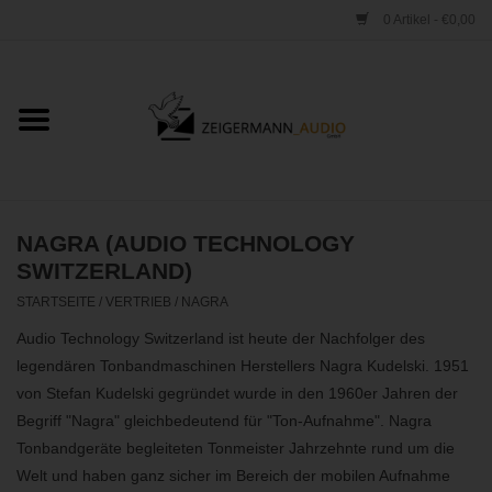
0 Artikel - €0,00
Startseite
ONLINESHOP
VERLEIH
NAGRA (AUDIO TECHNOLOGY
SWITZERLAND)
VERTRIEB
STARTSEITE
/
VERTRIEB
/
NAGRA
Audio Technology Switzerland ist heute der Nachfolger des
WERKSTATT
legendären Tonbandmaschinen Herstellers Nagra Kudelski. 1951
von Stefan Kudelski gegründet wurde in den 1960er Jahren der
STUDIO
Begriff "Nagra" gleichbedeutend für "Ton-Aufnahme". Nagra
Tonbandgeräte begleiteten Tonmeister Jahrzehnte rund um die
Welt und haben ganz sicher im Bereich der mobilen Aufnahme
KONTAKT