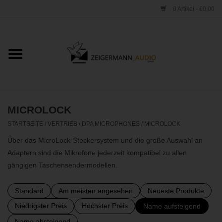
0 Artikel - €0,00
Startseite
ONLINESHOP
VERLEIH
MICROLOCK
STARTSEITE
/
VERTRIEB
/
DPA MICROPHONES
/
MICROLOCK
VERTRIEB
Über das MicroLock-Steckersystem und die große Auswahl an
Adaptern sind die Mikrofone jederzeit kompatibel zu allen
WERKSTATT
gängigen Taschensendermodellen.
STUDIO
Standard
Am meisten angesehen
Neueste Produkte
Niedrigster Preis
Höchster Preis
Name aufsteigend
KONTAKT
Name absteigend