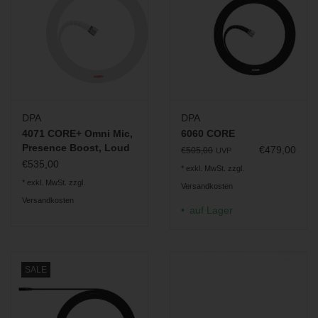
DPA
DPA
4071 CORE+ Omni Mic,
6060 CORE
Presence Boost, Loud
€479,00
€505,00
UVP
SPL, weiß
€535,00
* exkl. MwSt. zzgl.
* exkl. MwSt. zzgl.
Versandkosten
Versandkosten
auf Lager
SALE