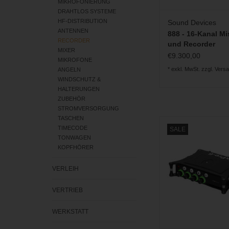
MIKROFONIERUNG
DRAHTLOS SYSTEME
HF-DISTRIBUTION
Sound Devices
ANTENNEN
888 - 16-Kanal Mi
RECORDER
und Recorder
MIXER
€9.300,00
MIKROFONE
* exkl. MwSt. zzgl.
Vers
ANGELN
WINDSCHUTZ &
HALTERUNGEN
ZUBEHÖR
STROMVERSORGUNG
TASCHEN
Sound Devices - Mix
TIMECODE
SALE
Recorder, Mixer, U
TONWAGEN
Interface
KOPFHÖRER
ZUM WARENKORB H
VERLEIH
VERTRIEB
WERKSTATT