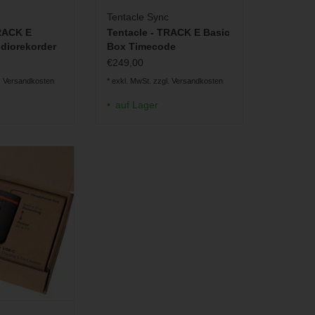
Tentacle Sync
TRACK E
Tentacle - TRACK E Basic
diorekorder
Box Timecode
Audiorekorder
€249,00
.
Versandkosten
* exkl. MwSt. zzgl.
Versandkosten
auf Lager
ger SD-Karten
im Pocket-Format
RB HINZUFÜGEN