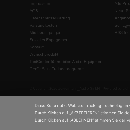
Impressum
Alle Pro
AGB
Neue Pr
Datenschutzerklärung
Angebot
Versandkosten
Schlagw
Mietbedingungen
RSS fee
Soziales Engagement
Kontakt
Wunschprodukt
TestCenter für mobiles Audio-Equipment
GetOnSet - Traineeprogramm
© Copyright 2026 Zeigermann_Audio GmbH - Powered by
Ligh
Diese Seite nutzt Website-Tracking-Technologien 
Durch Klicken auf „AKZEPTIEREN“ stimmen Sie de
Durch Klicken auf „ABLEHNEN“ stimmen Sie der 