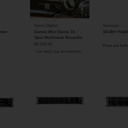
Aaton Digital
Sonosax
rder
Cantar Mini Dante 16-
SX-R4+ Field
Spur Multitrack Recorder
€8.540,00
Preis auf Anf
* exkl. MwSt. zzgl.
Versandkosten
er 16-Kanal
Kompakter und robuster 32-Kanal
Kompakter und 
r für den
Mischer und Recorder für den
Mischer und R
atz
mobilen Einsatz
mobilen
INZUFÜGEN
PREIS ANFRAGEN
ZUM WARENKO