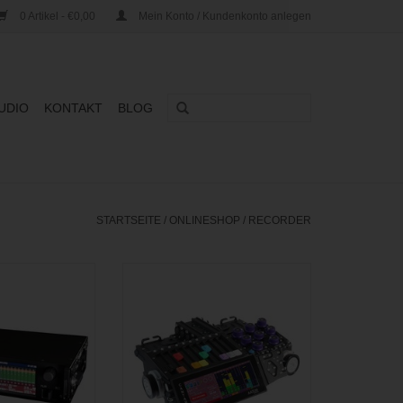
0 Artikel - €0,00
Mein Konto / Kundenkonto anlegen
UDIO
KONTAKT
BLOG
STARTSEITE
/
ONLINESHOP
/
RECORDER
ecorder mit vier
24-Spur Multitrack Rekorder mit
onvorverstärkern,
bis zu 54 analogen und digitalen
und Outputs und
Eingängen inklusive Dante
laren
Audinate™ Audio Network
möglichkeiten
ZUM WARENKORB HINZUFÜGEN
ANFRAGEN