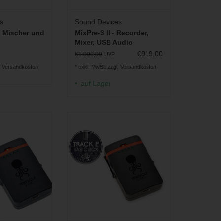
s
Sound Devices
l Mischer und
MixPre-3 II - Recorder,
Mixer, USB Audio
Interface
€919,00
€1.000,00
UVP
.
Versandkosten
* exkl. MwSt. zzgl.
Versandkosten
auf Lager
ger SD-Karten
Timecodefähiger SD-Karten
im Pocket-Format
Audiorekorder im Pocket-Format
RB HINZUFÜGEN
ZUM WARENKORB HINZUFÜGEN