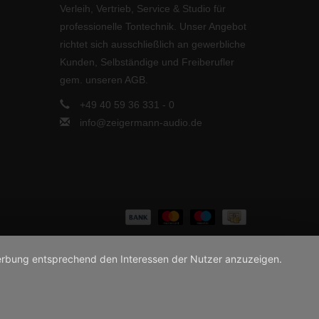
Verleih, Vertrieb, Service & Studio für
professionelle Tontechnik. Unser Angebot
richtet sich ausschließlich an gewerbliche
Kunden, Selbständige und Freiberufler
gem. unseren AGB.
+49 40 59 36 331 - 0
info@zeigermann-audio.de
 Werbung entsprechend den Interessen der Nutzer anzuzeigen.