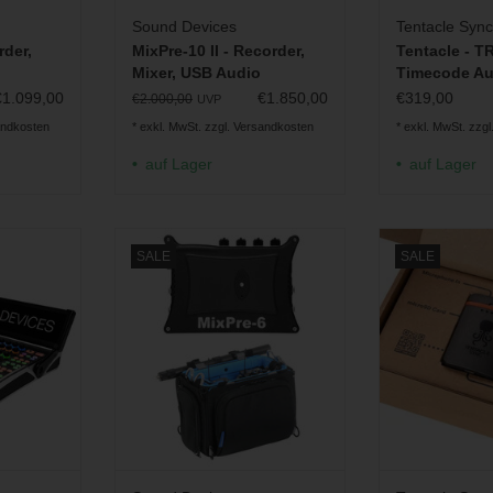
Sound Devices
Tentacle Sync
rder,
MixPre-10 II - Recorder,
Tentacle - 
Mixer, USB Audio
Timecode Au
Interface
€1.099,00
€1.850,00
€319,00
€2.000,00
UVP
andkosten
* exkl. MwSt. zzgl.
Versandkosten
* exkl. MwSt. zzgl
auf Lager
auf Lager
Fadern für
Bundle bestehend aus dem Sound
Timecodefähi
SALE
SALE
Serie
Devices MixPre-6 II USB Audio
Audiorekorder 
Interface (Recorder und Mixer) und
INZUFÜGEN
ZUM WARENKO
der passenden Orca OR-280
Tasche.
ZUM WARENKORB HINZUFÜGEN