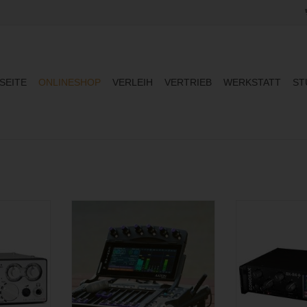
SEITE
ONLINESHOP
VERLEIH
VERTRIEB
WERKSTATT
ST
mit zwei
Kompakter 16-Spur Multitrack
16-Spur Fieldr
anälen und
Recorder mit großem Farbdisplay
analogen Mikrof
ür digitale
digitalen In- 
ZUM WARENKORB HINZUFÜGEN
modu
Erweiterungs
GEN
PREIS 