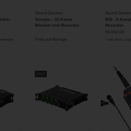
Sound Devices
Sound Device
scher
Scorpio - 32-Kanal
833 - 8-Kana
Mischer und Recorder
Recorder
€6.050,00
Preis auf Anfrage
andkosten
* exkl. MwSt. zzgl
Pre-6 II-
Sound Devices - MixPre-10 II -
Timecodefähi
SALE
SB Audio
Recorder, Mixer, USB Audio
Audiorekorder 
Interface
ZUM WARENKO
INZUFÜGEN
ZUM WARENKORB HINZUFÜGEN