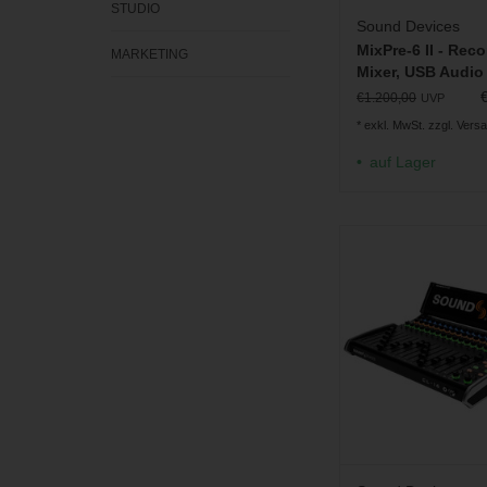
STUDIO
Sound Devices
MixPre-6 II - Reco
MARKETING
Mixer, USB Audio
Interface
€1.200,00
UVP
* exkl. MwSt. zzgl.
Vers
auf Lager
Controller mit 16 P&G 
Rekorder der 8-
ZUM WARENKORB H