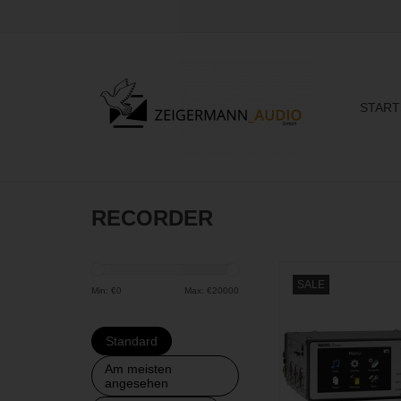
START
RECORDER
Mobiler Recorder 
SALE
analogen Aufnahmek
Min: €
0
Max: €
20000
AES 42 Schnittstelle f
Mikrofone
Standard
PREIS ANFRA
Am meisten
angesehen