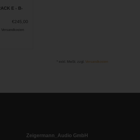
RACK E - B-
€245,00
.
Versandkosten
* exkl. MwSt. zzgl.
Versandkosten
Zeigermann_Audio GmbH