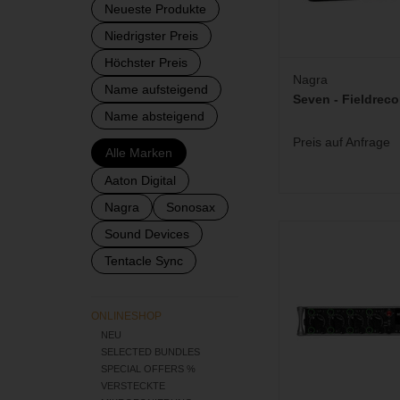
Neueste Produkte
Niedrigster Preis
Höchster Preis
Nagra
Name aufsteigend
Seven - Fieldreco
Name absteigend
Preis auf Anfrage
Alle Marken
Aaton Digital
Nagra
Sonosax
Kompakter und robust
Sound Devices
Mischer und Recorde
Tentacle Sync
mobilen Eins
ZUM WARENKORB H
ONLINESHOP
NEU
SELECTED BUNDLES
SPECIAL OFFERS %
VERSTECKTE