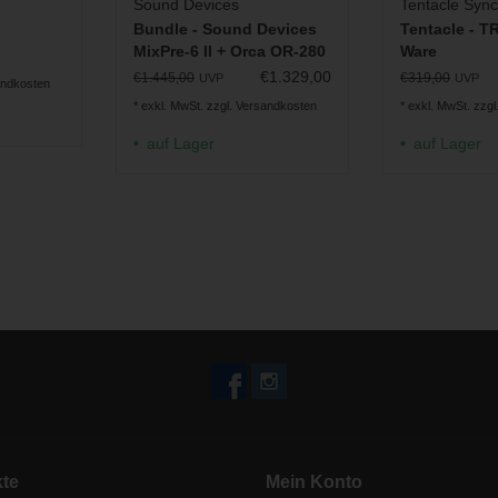
Sound Devices
Tentacle Sync
Bundle - Sound Devices
Tentacle - T
MixPre-6 II + Orca OR-280
Ware
Tasche
€1.329,00
€1.445,00
€319,00
UVP
UVP
andkosten
* exkl. MwSt. zzgl.
Versandkosten
* exkl. MwSt. zzgl
auf Lager
auf Lager
te
Mein Konto