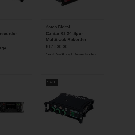
Aaton Digital
recorder
Cantar X3 24-Spur
Multitrack Rekorder
€17.800,00
rage
* exkl. MwSt. zzgl.
Versandkosten
robuster 8-Kanal
Sound Devices - MixPre-3 II -
SALE
ecorder für den
Recorder, Mixer, USB Audio
 Einsatz
Interface
RB HINZUFÜGEN
ZUM WARENKORB HINZUFÜGEN