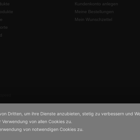
dukte
Kundenkonto anlegen
odukte
Meine Bestellungen
e
Mein Wunschzettel
orte
d
tspeed
von Dritten, um ihre Dienste anzubieten, stetig zu verbessern und
r Verwendung von allen Cookies zu.
Verwendung von notwendigen Cookies zu.