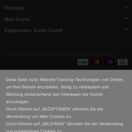
Produkte
Mein Konto
Zeigermann_Audio GmbH
© Copyright 2026 Zeigermann_Audio GmbH - Powered by
Lightspeed
Diese Seite nutzt Website-Tracking-Technologien von Dritten,
um ihre Dienste anzubieten, stetig zu verbessern und
Werbung entsprechend den Interessen der Nutzer
anzuzeigen.
Durch Klicken auf „AKZEPTIEREN“ stimmen Sie der
Verwendung von allen Cookies zu.
Durch Klicken auf „ABLEHNEN“ stimmen Sie der Verwendung
von notwendigen Cookies zu.