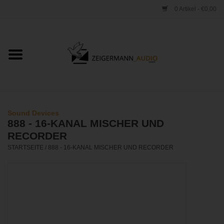
0 Artikel - €0,00
Startseite
ONLINESHOP
VERLEIH
Sound Devices
888 - 16-KANAL MISCHER UND
VERTRIEB
RECORDER
STARTSEITE
/
888 - 16-KANAL MISCHER UND RECORDER
WERKSTATT
STUDIO
KONTAKT