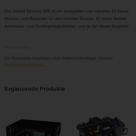
Der Sound Devices 888 ist ein kompakter und robuster 16-Kanal
Mischer und Recorder für den mobilen Einsatz. Er bietet flexible
Anschluss- und Routingmöglichkeiten und ist der ideale Begleiter
für mittlere bis große Produktionen.
Sound Devices
Eingänge / Ausgänge:
Zur Wunschliste hinzufügen
/
Zum Vergleich hinzufügen
/
Drucken
8x analoge Eingänge Mic/Line Pegel, 48V Speisung (4xXLR,
Herstellerinformationen ...
4x TA3)
1x digitale Eingänge (1xAES3/1xAES42) auf Input 1
2x analoge XLR oder 1x AES3 (2 Kanäle) digitale Ausgänge
Ergänzende Produkte
4x TA3 Aux Ausgänge (X1-X4)
2x 3,5mm Klinke (X5-X8)
2x Stereo-Return Eingang (3,5mm Klinke)
2x ComReturn(TA3)
1x Kopfhörerausgäng (6,3mm)
1x TA5 Headset Anschluss