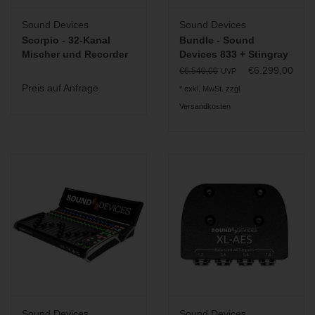
Sound Devices
Sound Devices
Scorpio - 32-Kanal
Bundle - Sound
Mischer und Recorder
Devices 833 + Stingray
Small-X Tasche
€6.299,00
€6.540,00
UVP
Preis auf Anfrage
* exkl. MwSt. zzgl.
Versandkosten
Sound Devices
Sound Devices