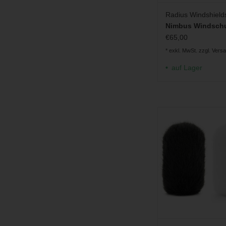
Radius Windshield
Nimbus Windsch
€65,00
* exkl. MwSt. zzgl.
Vers
auf Lager
Fell-Windschutz für
ZUM WARENKORB H