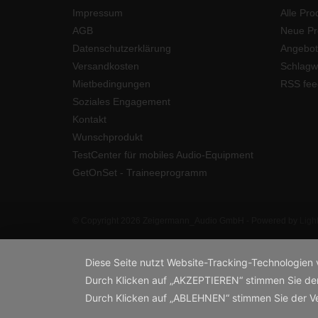
Impressum
Alle Pro
AGB
Neue Pr
Datenschutzerklärung
Angebot
Versandkosten
Schlagw
Mietbedingungen
RSS fee
Soziales Engagement
Kontakt
Wunschprodukt
TestCenter für mobiles Audio-Equipment
GetOnSet - Traineeprogramm
© Copyright 2026 Zeigermann_Audio GmbH - Powered by
Ligh
Diese Seite nutzt Website-Tracking-Technologien 
Durch Klicken auf „AKZEPTIEREN“ stimmen Sie de
Durch Klicken auf „ABLEHNEN“ stimmen Sie der 