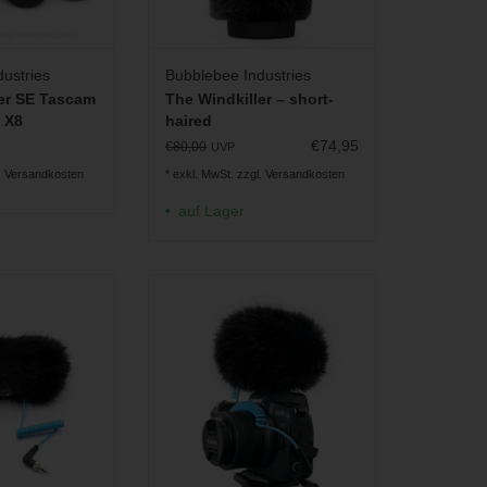
ustries
Bubblebee Industries
er SE Tascam
The Windkiller – short-
 X8
haired
Bundle)
€74,95
€80,00
UVP
.
Versandkosten
* exkl. MwSt. zzgl.
Versandkosten
auf Lager
z für Sennheiser
Fell-Windschutz für Sennheiser
E400
MKE200
RB HINZUFÜGEN
ZUM WARENKORB HINZUFÜGEN