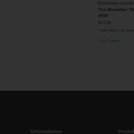
Bubblebee Industr
The Windkiller 'S
4098
€63,95
* exkl. MwSt. zzgl.
Vers
auf Lager
Informationen
Produk