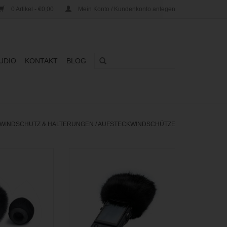
0 Artikel - €0,00
Mein Konto / Kundenkonto anlegen
UDIO
KONTAKT
BLOG
WINDSCHUTZ & HALTERUNGEN
/
AUFSTECKWINDSCHÜTZE
er Aufsteck-
Aufsteckbare Windschütze für
r Kleinmembran-
Tascam Portacapture X8
rmikrofone.
ZUM WARENKORB HINZUFÜGEN
RB HINZUFÜGEN