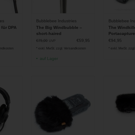
ies
Bubblebee Industries
Bubblebee Ind
 für DPA
The Big Windbubble –
The Windkill
short-haired
Portacapture
Windshield 
€59,95
€94,95
€75,00
UVP
andkosten
* exkl. MwSt. zzgl.
Versandkosten
* exkl. MwSt. zzgl
auf Lager
eyerdynamic
Aufsteckbare Windschütze für
Fell-Windschut
et
tragbare Recorder (XS, S, M, L)
MK
INZUFÜGEN
ZUM WARENKORB HINZUFÜGEN
ZUM WARENKO