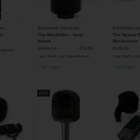
ies
Bubblebee Industries
Bubblebee Ind
le
The Windkiller – long-
The Spacer B
haired
Windschutz
€74,95
€149,95
€80,00
UVP
andkosten
* exkl. MwSt. zzgl.
Versandkosten
* exkl. MwSt. zzgl
auf Lager
auf Lager
für DPA
Kurzhaar-Windschutz für
Aufsteckbare 
SALE
97 und 4099
Handmikrofone
Tascam Portaca
AB- und XY-Ko
INZUFÜGEN
ZUM WARENKORB HINZUFÜGEN
ZUM WARENKO