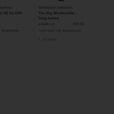
ustries
Bubblebee Industries
er SE für DPA
The Big Windbubble –
long-haired
€59,95
€75,00
UVP
.
Versandkosten
* exkl. MwSt. zzgl.
Versandkosten
auf Lager