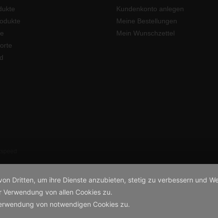
dukte
Kundenkonto anlegen
odukte
Meine Bestellungen
e
Mein Wunschzettel
orte
d
tspeed
von Dritten, um ihre Dienste anzubieten, stetig zu verbessern und
r Verwendung von allen Cookies zu.
Verwendung von notwendigen Cookies zu.