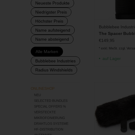
Neueste Produkte
Niedrigster Preis
Höchster Preis
Bubblebee Industr
Name aufsteigend
The Spacer Bubb
Name absteigend
€149,95
* exkl. MwSt. zzgl.
Vers
Alle Marken
auf Lager
Bubblebee Industries
Radius Windshields
Fell-Windschutz 
ONLINESHOP
Miniaturmikrofone 40
NEU
ZUM WARENKORB H
SELECTED BUNDLES
SPECIAL OFFERS %
VERSTECKTE
MIKROFONIERUNG
DRAHTLOS SYSTEME
HF-DISTRIBUTION
ANTENNEN