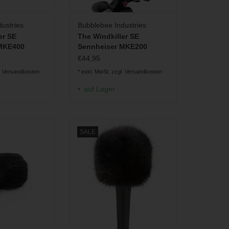
ustries
Bubblebee Industries
er SE
The Windkiller SE
MKE400
Sennheiser MKE200
€44,95
.
Versandkosten
* exkl. MwSt. zzgl.
Versandkosten
auf Lager
z für DPA 4018G
Langhaar-Windschutz für
SALE
Handmikrofone
RB HINZUFÜGEN
ZUM WARENKORB HINZUFÜGEN