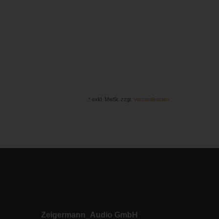
* exkl. MwSt. zzgl.
Versandkosten
Zeigermann_Audio GmbH