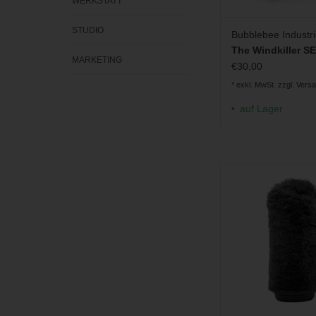
WERKSTATT
STUDIO
Bubblebee Industr
The Windkiller S
MARKETING
€30,00
* exkl. MwSt. zzgl.
Vers
auf Lager
Windschutz für Klei
Mikrofone (erhältl
verschiedenen Lä
Durchmesser
ZUM WARENKORB H