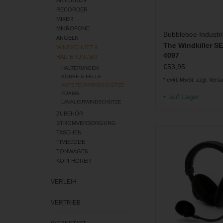
RECORDER
MIXER
MIKROFONE
Bubblebee Industr
ANGELN
The Windkiller SE
WINDSCHUTZ &
4097
HALTERUNGEN
€53,95
HALTERUNGEN
KÖRBE & FELLE
* exkl. MwSt. zzgl.
Vers
AUFSTECKWINDSCHÜTZE
FOAMS
auf Lager
LAVALIERWINDSCHÜTZE
ZUBEHÖR
STROMVERSORGUNG
Fell-Windschutz für B
TASCHEN
DT297 Heads
TIMECODE
TONWAGEN
ZUM WARENKORB H
KOPFHÖRER
VERLEIH
VERTRIEB