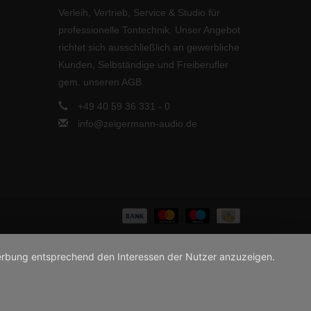
Verleih, Vertrieb, Service & Studio für
professionelle Tontechnik. Unser Angebot
richtet sich ausschließlich an gewerbliche
Kunden, Selbständige und Freiberufler
gem. unseren AGB.
+49 40 59 36 331 - 0
info@zeigermann-audio.de
 Werbung entsprechend den Interessen der Nutzer anzuzeigen.