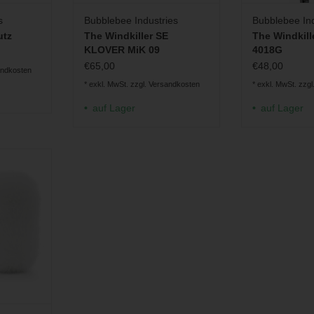
s
Bubblebee Industries
Bubblebee Ind
utz
The Windkiller SE
The Windkill
KLOVER MiK 09
4018G
€65,00
€48,00
andkosten
* exkl. MwSt. zzgl.
Versandkosten
* exkl. MwSt. zzgl
auf Lager
auf Lager
 DPA 4098
INZUFÜGEN