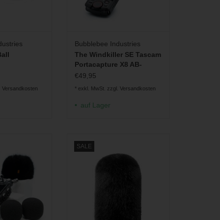
ustries
Bubblebee Industries
all
The Windkiller SE Tascam
Portacapture X8 AB-
Konfiguration
€49,95
.
Versandkosten
* exkl. MwSt. zzgl.
Versandkosten
auf Lager
Windschütze für
Kurzhaar-Windschutz für
SALE
pture X8 für die
Richtrohrmikrofone. Erhältlich in
nfigurationen.
acht Größen.
RB HINZUFÜGEN
ZUM WARENKORB HINZUFÜGEN