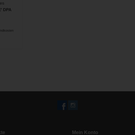
ies
E' DPA
andkosten
te
Mein Konto