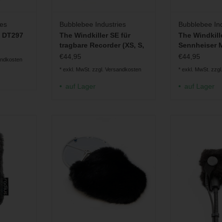
ies
Bubblebee Industries
Bubblebee Ind
E DT297
The Windkiller SE für
The Windkill
tragbare Recorder (XS, S,
Sennheiser 
M, L)
€44,95
€44,95
andkosten
* exkl. MwSt. zzgl.
Versandkosten
* exkl. MwSt. zzgl
auf Lager
auf Lager
nmembran-
Fell-Windschutz für KLOVER MiK
Fell-Windschut
ich in
09
ZUM WARENKO
ngen und
ZUM WARENKORB HINZUFÜGEN
n)
INZUFÜGEN