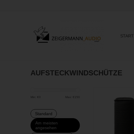
START
AUFSTECKWINDSCHÜTZE
Mehrteiliges Windsc
bestehend aus
Min: €
0
Max: €
150
Schaumwindschutz, La
und Mesh Aufbewahru
Standard
Erhältlich in siebe
Am meisten
ZUM WARENKORB H
angesehen