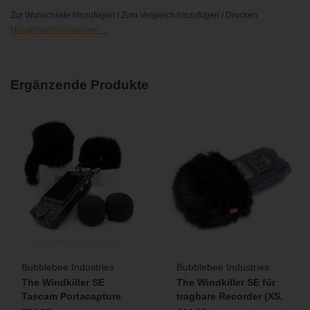
der AB-Konfiguration.
Zur Wunschliste hinzufügen
/
Zum Vergleich hinzufügen
/
Drucken
Die Kombination aus bewährtem Bubblebee Kunstfell und
Herstellerinformationen ...
akustisch transparentem Innenfutter schützt wirksam vor
Windgeräuschen. Der Windschutz wird mit einem integrierten
Lederband und Kordelzug an dem Recorder befestigt. Damit
Ergänzende Produkte
entsteht ein schützender Luftraum um die Mikrofonkapseln
herum, der Windgeräusche effektiv minimiert.
Weiterführende Informationen:
Windkiller SE Size Guide
Bubblebee Industries
Bubblebee Industries
The Windkiller SE
The Windkiller SE für
Tascam Portacapture
tragbare Recorder (XS,
X8 Windshield Bundle)
S, M, L)