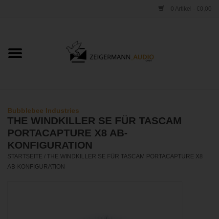
0 Artikel - €0,00
Startseite
ONLINESHOP
VERLEIH
Bubblebee Industries
THE WINDKILLER SE FÜR TASCAM
VERTRIEB
PORTACAPTURE X8 AB-
KONFIGURATION
STARTSEITE
/
THE WINDKILLER SE FÜR TASCAM PORTACAPTURE X8
WERKSTATT
AB-KONFIGURATION
STUDIO
KONTAKT