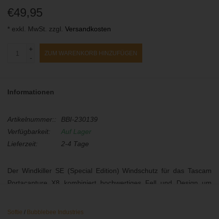
€49,95
* exkl. MwSt. zzgl.
Versandkosten
+
ZUM WARENKORB HINZUFÜGEN
-
Informationen
Artikelnummer::
BBI-230139
Verfügbarkeit:
Auf Lager
Lieferzeit:
2-4 Tage
Der Windkiller SE (Special Edition) Windschutz für das Tascam
Portacapture X8 kombiniert hochwertiges Fell und Design um
Außenaufnahmen mit dem Handheldrecorder effektiv vor
Windgeräuschen zu schützen, insbesondere bei den Kapseln in
Softie
/
Bubblebee Industries