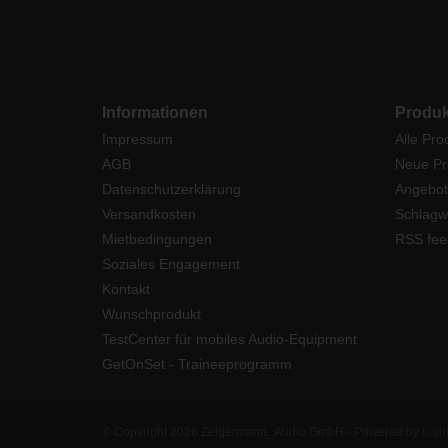
Informationen
Produk
Impressum
Alle Pro
AGB
Neue Pr
Datenschutzerklärung
Angebot
Versandkosten
Schlagw
Mietbedingungen
RSS fee
Soziales Engagement
Kontakt
Wunschprodukt
TestCenter für mobiles Audio-Equipment
GetOnSet - Traineeprogramm
© Copyright 2026 Zeigermann_Audio GmbH - Powered by
Ligh