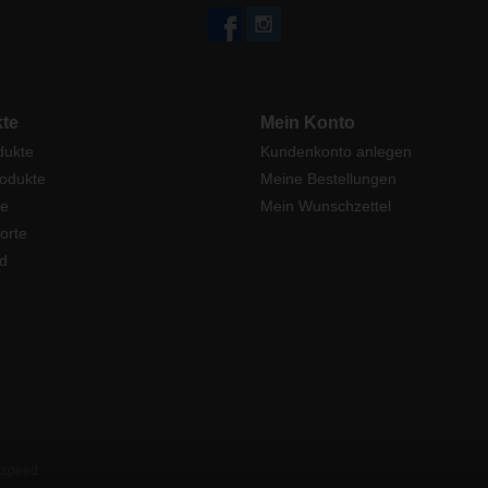
te
Mein Konto
dukte
Kundenkonto anlegen
odukte
Meine Bestellungen
e
Mein Wunschzettel
orte
d
tspeed