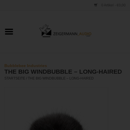
0 Artikel - €0,00
Startseite
ONLINESHOP
VERLEIH
Bubblebee Industries
THE BIG WINDBUBBLE – LONG-HAIRED
VERTRIEB
STARTSEITE
/
THE BIG WINDBUBBLE – LONG-HAIRED
WERKSTATT
STUDIO
KONTAKT