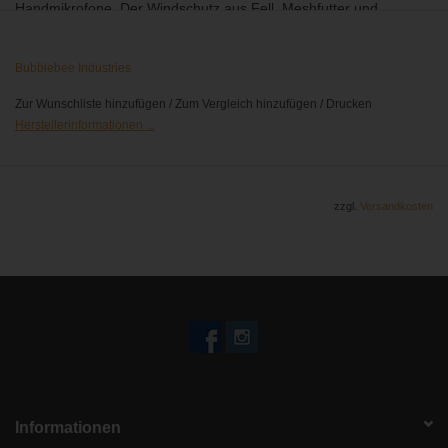
Handmikrofone. Der Windschutz aus Fell, Meshfutter und
Luftschichten eliminiert zuverlässig Windgeräusche und ist dabei
sehr klangneutral.
Bubblebee Industries
Zur Wunschliste hinzufügen
/
Zum Vergleich hinzufügen
/
Drucken
Herstellerinformationen ...
zzgl.
Versandkosten
Informationen