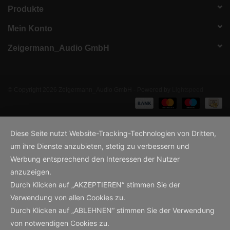
Produkte
Mein Konto
Zeigermann_Audio GmbH
© Copyright 2026 Zeigermann_Audio GmbH - Powered by
Lightspeed
Diese Seite nutzt Website-Tracking-Technologien von Dritten,
um ihre Dienste anzubieten, stetig zu verbessern und
Werbung entsprechend den Interessen der Nutzer
anzuzeigen.
Durch Klicken auf „AKZEPTIEREN“ stimmen Sie der
Verwendung von allen Cookies zu.
Durch Klicken auf „ABLEHNEN“ stimmen Sie der Verwendung
von notwendigen Cookies zu.