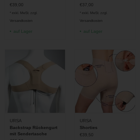
€39,00
€37,00
Sony
UWP-D11
* exkl. MwSt. zzgl.
* exkl. MwSt. zzgl.
Lectrosonics
LMb, WM, UM400a, DCHT, SMDB, SMB, LT &
Versandkosten
Versandkosten
SSM
Zaxcom
TRX & ZFR, TRX LA2 & LT2, ZFR 200 & 300
auf Lager
auf Lager
Micron
TX700B
URSA
URSA
Backstrap Rückengurt
Shorties
mit Sendertasche
€39,50