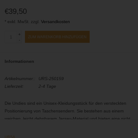
€39,50
* exkl. MwSt. zzgl.
Versandkosten
+
ZUM WARENKORB HINZUFÜGEN
-
Informationen
Artikelnummer::
URS-250159
Lieferzeit:
2-4 Tage
Die Undies sind ein Unisex-Kleidungsstück für den versteckten
Positionierung von Taschensendern. Sie bestehen aus einem
weichen, leicht dehnbarem Jersey-Material und bieten eine nicht
komprimierende Passform, ähnlich wie Unterwäsche oder
Boxershorts. Im Gegensatz zu den URSA Shorties, welche als
URSA