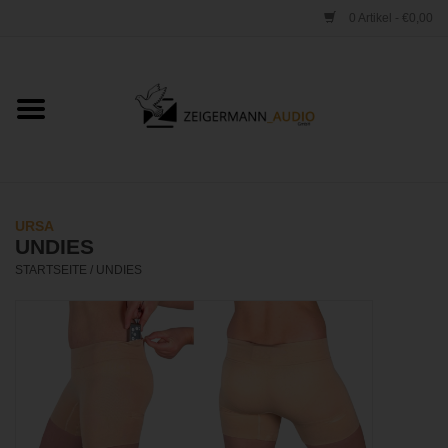
0 Artikel - €0,00
Startseite
ONLINESHOP
VERLEIH
URSA
UNDIES
VERTRIEB
STARTSEITE
/
UNDIES
WERKSTATT
STUDIO
KONTAKT