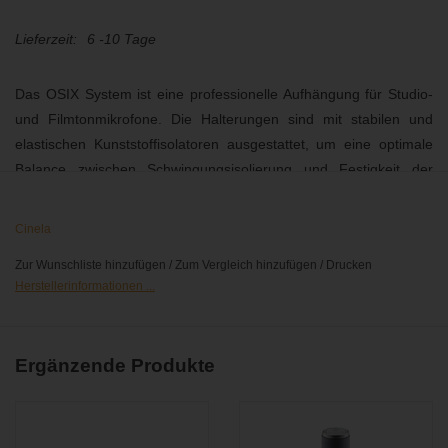
Lieferzeit:
6 -10 Tage
Das OSIX System ist eine professionelle Aufhängung für Studio-
und Filmtonmikrofone. Die Halterungen sind mit stabilen und
elastischen Kunststoffisolatoren ausgestattet, um eine optimale
Balance zwischen Schwingungsisolierung und Festigkeit der
Mikrofonaufhängung zu ermöglichen. Übertragungsgeräusche
wie z.B. Griffgeräusche, werden somit bestmöglich minimiert.
Cinela
Diese Halterung ist für die Mikrofone Neumann KM184/185
Zur Wunschliste hinzufügen
/
Zum Vergleich hinzufügen
/
Drucken
geeignet. Abgestimmt auf Gewicht und verwendeten Windschutz
Herstellerinformationen ...
ist diese E-OSIX Aufhängung mit verschiedenen Typen von
Isolatoren in den Varianten "SOFT" und "HARD" erhältlich.
Kompatibilität:
Ergänzende Produkte
Neumann KM184
Neumann KM185