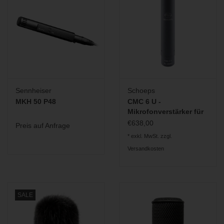
Sennheiser
Schoeps
MKH 50 P48
CMC 6 U -
Mikrofonverstärker für
Colette-Serie
€638,00
Preis auf Anfrage
* exkl. MwSt. zzgl.
Versandkosten
SALE