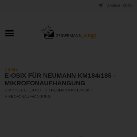
0 Artikel - €0,00
Startseite
ONLINESHOP
VERLEIH
Cinela
E-OSIX FÜR NEUMANN KM184/185 -
VERTRIEB
MIKROFONAUFHÄNGUNG
STARTSEITE
/
E-OSIX FÜR NEUMANN KM184/185 -
MIKROFONAUFHÄNGUNG
WERKSTATT
STUDIO
KONTAKT