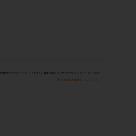
Wunschliste hinzufügen
/
Zum Vergleich hinzufügen
/
Drucken
Herstellerinformationen ...
le zur
gern in
 Cantar