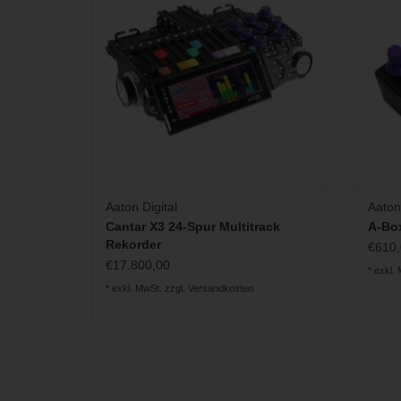
ZUM WARENKORB HINZUFÜGEN
Aaton Digital
Aaton 
Cantar X3 24-Spur Multitrack
A-Box
Rekorder
€610,
€17.800,00
* exkl.
* exkl. MwSt. zzgl.
Versandkosten