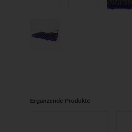
Ergänzende Produkte
24-Spur Multitrack Rekorder mit bis zu 54
Control
analogen und digitalen Eingängen inklusive
ac
Dante Audinate™ Audio Network
ZU