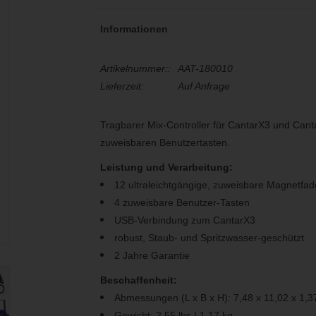
Informationen
Artikelnummer::
AAT-180010
Lieferzeit:
Auf Anfrage
Tragbarer Mix-Controller für CantarX3 und Cant
zuweisbaren Benutzertasten.
Leistung und Verarbeitung:
12 ultraleichtgängige, zuweisbare Magnetfad
4 zuweisbare Benutzer-Tasten
USB-Verbindung zum CantarX3
robust, Staub- und Spritzwasser-geschützt
2 Jahre Garantie
Beschaffenheit:
Abmessungen (L x B x H): 7,48 x 11,02 x 1,3
Gewicht: 2.55 lbs | 1.17 kg