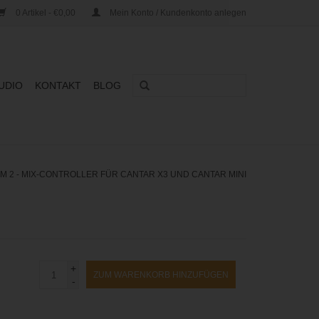
0 Artikel - €0,00
Mein Konto / Kundenkonto anlegen
UDIO
KONTAKT
BLOG
 2 - MIX-CONTROLLER FÜR CANTAR X3 UND CANTAR MINI
+
ZUM WARENKORB HINZUFÜGEN
-