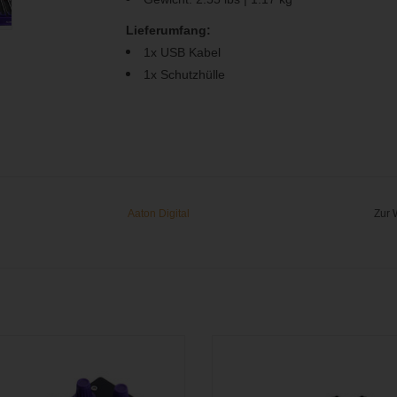
Lieferumfang:
1x USB Kabel
1x Schutzhülle
Aaton Digital
Zur 
ler für Cantar X3 und Cantar Mini mit
Erweiterung und Datenschnittestel
ht frei belegbaren Drehreglern.
Integration von drahtlosen Empfän
die Mischer/Rekorder CantarX3 und
M WARENKORB HINZUFÜGEN
Mini.