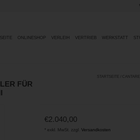
SEITE
ONLINESHOP
VERLEIH
VERTRIEB
WERKSTATT
ST
STARTSEITE
/
CANTAREM
LLER FÜR
I
€2.040,00
* exkl. MwSt. zzgl.
Versandkosten