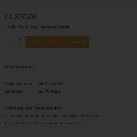
€1.320,00
* exkl. MwSt. zzgl.
Versandkosten
+
ZUM WARENKORB HINZUFÜGEN
-
Informationen
Artikelnummer::
AMB-230050
Lieferzeit:
Auf Anfrage
Leistung und Verarbeitung:
hochakkurater Timecode- und Sync-Generator
unterstützt alle gängigen Framerates
einstellbarer TC-Offset