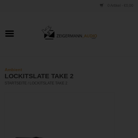
0 Artikel - €0,00
Startseite
ONLINESHOP
VERLEIH
Ambient
LOCKITSLATE TAKE 2
VERTRIEB
STARTSEITE
/
LOCKITSLATE TAKE 2
WERKSTATT
STUDIO
KONTAKT