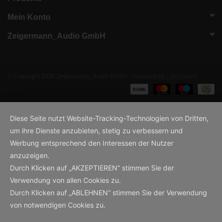
Mein Konto
Zeigermann_Audio GmbH
© Copyright 2026 Zeigermann_Audio GmbH - Powered by
Lightspeed
Diese Seite nutzt Website-Tracking-Technologien von Dritten,
um ihre Dienste anzubieten, stetig zu verbessern und
Werbung entsprechend den Interessen der Nutzer
anzuzeigen.
Durch Klicken auf „AKZEPTIEREN“ stimmen Sie der
Verwendung von allen Cookies zu.
Durch Klicken auf „ABLEHNEN“ stimmen Sie der Verwendung
von notwendigen Cookies zu.