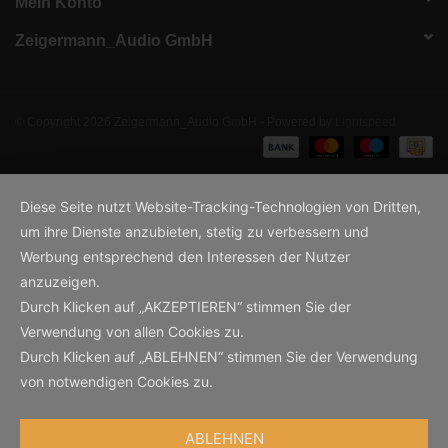
Mein Konto
Zeigermann_Audio GmbH
© Copyright 2026 Zeigermann_Audio GmbH - Powered by
Lightspeed
Diese Seite nutzt Website-Tracking-Technologien von Dritten,
um ihre Dienste anzubieten, stetig zu verbessern und
Werbung entsprechend den Interessen der Nutzer
anzuzeigen.
Durch Klicken auf „AKZEPTIEREN“ stimmen Sie der
Verwendung von allen Cookies zu.
Durch Klicken auf „ABLEHNEN“ stimmen Sie der Verwendung
von notwendigen Cookies zu.
ABLEHNEN