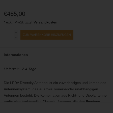
€465,00
* exkl. MwSt. zzgl.
Versandkosten
+
ZUM WARENKORB HINZUFÜGEN
-
Informationen
Lieferzeit:
2-4 Tage
Die LPDA Diversity Antenne ist ein zuverlässiges und kompaktes
Antennensystem, das aus zwei voneinander unabhängigen
Antennen besteht. Die Kombination aus Richt- und Dipolantenne
ergibt eine breitbandige Diversity-Antenne, die den Empfang
innerhalb des gewünschten Erfassungsbereichs deutlich