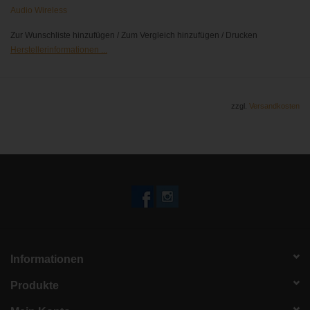
verbessert.
Audio Wireless
Zur Wunschliste hinzufügen
/
Zum Vergleich hinzufügen
/
Drucken
Frequenzbereich: 470-750 MHz
Herstellerinformationen ...
LPDA-P Antenne: SWR<1.5 über 470-870 MHz, 5 dB Gain
über Dipol Antenne (8 dB Gain im Vergleich zu einer 1/4-Lambda-
Antenne)
zzgl.
Versandkosten
Dipol Antenne: SWR<2.0 über 470-715 MHz, 3 dB Gain im
Vergleich zu einer 1/4-Lambda-Antenne)
robuste und kompakte Bauform
3/8"-Gewinde für Mikrostative
2x BNC Anschluss
Informationen
Produkte