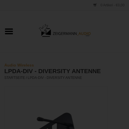
0 Artikel - €0,00
Startseite
ONLINESHOP
VERLEIH
Audio Wireless
LPDA-DIV - DIVERSITY ANTENNE
VERTRIEB
STARTSEITE
/
LPDA-DIV - DIVERSITY ANTENNE
WERKSTATT
STUDIO
KONTAKT