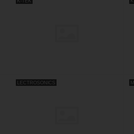
K-TEK
K
LECTROSONICS
M