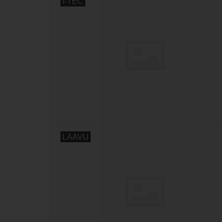
I-TEC
LAAVU