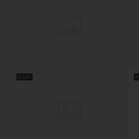
BSRF
B