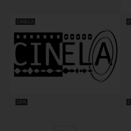
CINELA
D
DPA
E