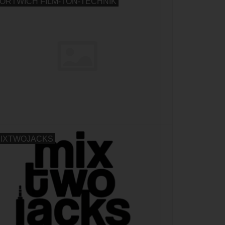
ORTWICH FILM-TON-TECHNIK
IXTWOJACKS