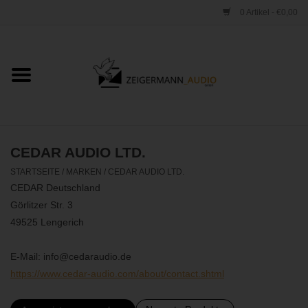
0 Artikel - €0,00
Startseite
ONLINESHOP
VERLEIH
CEDAR AUDIO LTD.
STARTSEITE
/
MARKEN
/
CEDAR AUDIO LTD.
VERTRIEB
CEDAR Deutschland
Görlitzer Str. 3
WERKSTATT
49525 Lengerich
E-Mail:
info@cedaraudio.de
STUDIO
https://www.cedar-audio.com/about/contact.shtml
KONTAKT