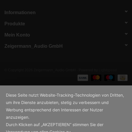
Informationen
Produkte
Mein Konto
Zeigermann_Audio GmbH
© Copyright 2026 Zeigermann_Audio GmbH - Powered by
Lightspeed
Diese Seite nutzt Website-Tracking-Technologien von Dritten,
um ihre Dienste anzubieten, stetig zu verbessern und
Werbung entsprechend den Interessen der Nutzer
anzuzeigen.
Durch Klicken auf „AKZEPTIEREN“ stimmen Sie der
Verwendung von allen Cookies zu.