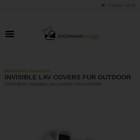
0 Artikel - €0,00
Startseite
ONLINESHOP
VERLEIH
Bubblebee Industries
INVISIBLE LAV COVERS FUR OUTDOOR
VERTRIEB
STARTSEITE
/
INVISIBLE LAV COVERS FUR OUTDOOR
WERKSTATT
STUDIO
KONTAKT