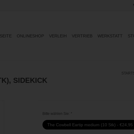
SEITE
ONLINESHOP
VERLEIH
VERTRIEB
WERKSTATT
ST
START
K), SIDEKICK
Bitte wählen Sie:
*
The Cowbell Eartip medium (10 Stk) - €24,95