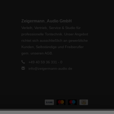
Zeigermann_Audio GmbH
Verleih, Vertrieb, Service & Studio für
professionelle Tontechnik. Unser Angebot
richtet sich ausschließlich an gewerbliche
Kunden, Selbständige und Freiberufler
gem. unseren AGB.
+49 40 59 36 331 - 0
info@zeigermann-audio.de