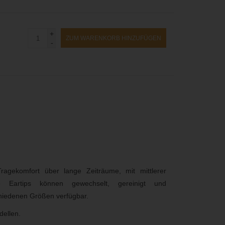
+
ZUM WARENKORB HINZUFÜGEN
-
agekomfort über lange Zeiträume, mit mittlerer
Eartips können gewechselt, gereinigt und
hiedenen Größen verfügbar.
dellen.