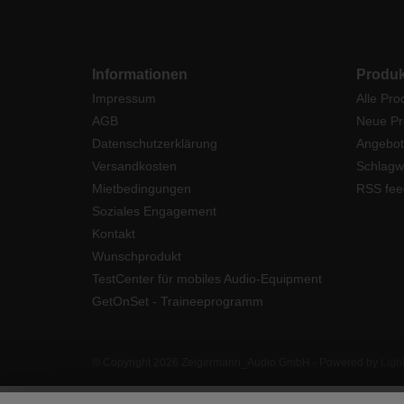
Informationen
Produk
Impressum
Alle Pro
AGB
Neue Pr
Datenschutzerklärung
Angebot
Versandkosten
Schlagw
Mietbedingungen
RSS fee
Soziales Engagement
Kontakt
Wunschprodukt
TestCenter für mobiles Audio-Equipment
GetOnSet - Traineeprogramm
© Copyright 2026 Zeigermann_Audio GmbH - Powered by
Ligh