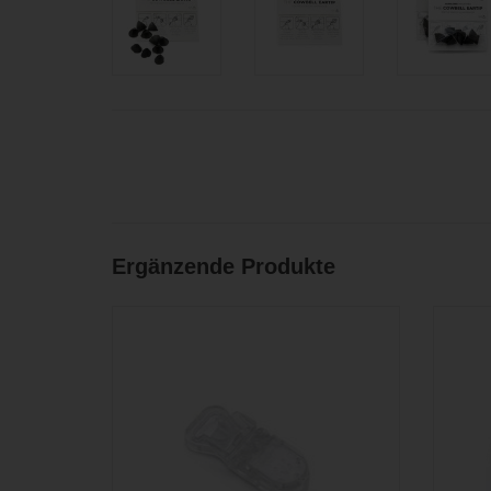
Ergänzende Produkte
Kabelklemme für Bubblebee The Sidekick
Wechse
und The Sidekick 2
für den
ZUM WARENKORB HINZUFÜGEN
ZU