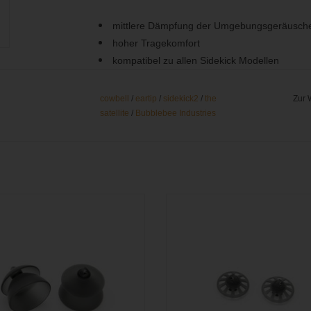
mittlere Dämpfung der Umgebungsgeräusch
hoher Tragekomfort
kompatibel zu allen Sidekick Modellen
zwei verschiedene Größen verfügbar
cowbell
/
eartip
/
sidekick2
/
the
Zur 
satellite
/
Bubblebee Industries
lbare Eartips mit starker Dämpfung
Wechselbare Eartips ohne Dämpfu
 In-Ear Monitor The Sidekick und The
den In-Ear Monitor The Sidekick u
Sidekick 2
Sidekick 2
M WARENKORB HINZUFÜGEN
ZUM WARENKORB HINZUFÜ