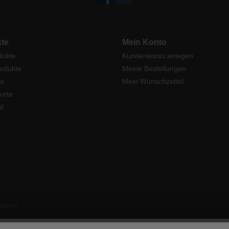
te
Mein Konto
dukte
Kundenkonto anlegen
odukte
Meine Bestellungen
e
Mein Wunschzettel
orte
d
tspeed