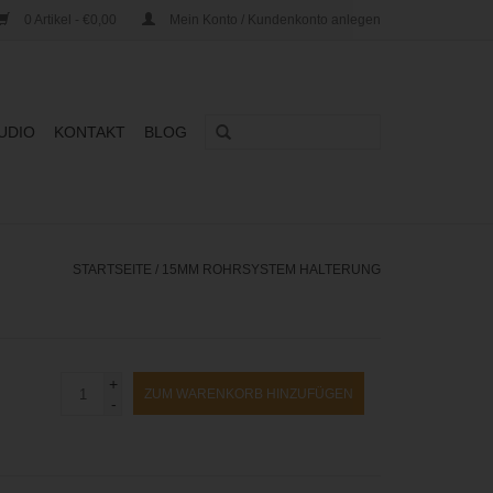
0 Artikel - €0,00
Mein Konto / Kundenkonto anlegen
UDIO
KONTAKT
BLOG
STARTSEITE
/
15MM ROHRSYSTEM HALTERUNG
+
ZUM WARENKORB HINZUFÜGEN
-