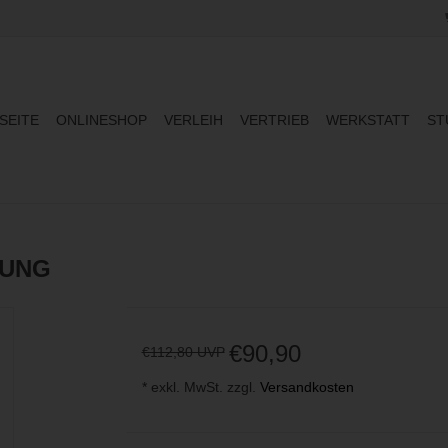
SEITE
ONLINESHOP
VERLEIH
VERTRIEB
WERKSTATT
ST
RUNG
€90,90
€112,80 UVP
* exkl. MwSt. zzgl.
Versandkosten