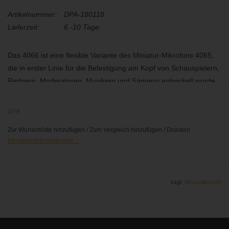
Artikelnummer::
DPA-180118
Lieferzeit:
6 -10 Tage
Das 4066 ist eine flexible Variante des Miniatur-Mikrofons 4065,
die in erster Linie für die Befestigung am Kopf von Schauspielern,
Rednern, Moderatoren, Musikern und Sängern entwickelt wurde.
Das System lässt sich einfach und schnell anpassen und ist
extrem vielseitig. Es eignet sich besonders für den Einsatz mit
DPA
täglich wechselnden Akteuren. Der Kopfbügel ist außergewöhnlich
Zur Wunschliste hinzufügen
/
Zum Vergleich hinzufügen
/
Drucken
robust konstruiert und kann für linksseitige oder rechtsseitige
Herstellerinformationen ...
Montage des Mikrofons verwendet werden.
Leistung und Verarbeitung:
zzgl.
Versandkosten
Kugelcharakteristik
speziell für Sprache geeignet
abnehmbarer Nackenbügel