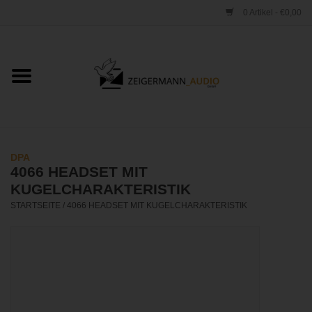
0 Artikel - €0,00
Startseite
ONLINESHOP
VERLEIH
DPA
4066 HEADSET MIT
VERTRIEB
KUGELCHARAKTERISTIK
STARTSEITE
/
4066 HEADSET MIT KUGELCHARAKTERISTIK
WERKSTATT
STUDIO
KONTAKT