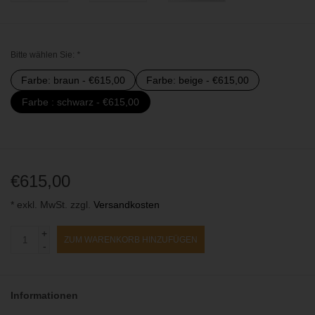
Bitte wählen Sie:
*
Farbe: braun - €615,00
Farbe: beige - €615,00
Farbe : schwarz - €615,00
€615,00
* exkl. MwSt. zzgl.
Versandkosten
+
ZUM WARENKORB HINZUFÜGEN
-
Informationen