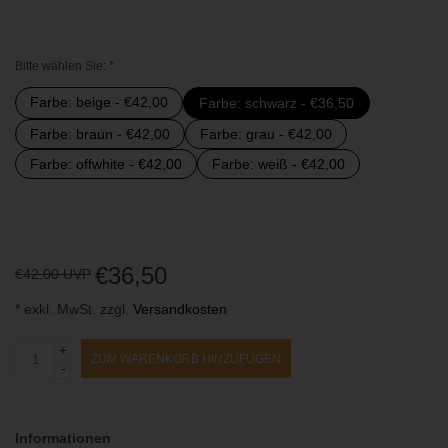
Bitte wählen Sie:
*
Farbe: beige - €42,00
Farbe: schwarz - €36,50
Farbe: braun - €42,00
Farbe: grau - €42,00
Farbe: offwhite - €42,00
Farbe: weiß - €42,00
€36,50
€42,00 UVP
* exkl. MwSt. zzgl.
Versandkosten
+
ZUM WARENKORB HINZUFÜGEN
-
Informationen