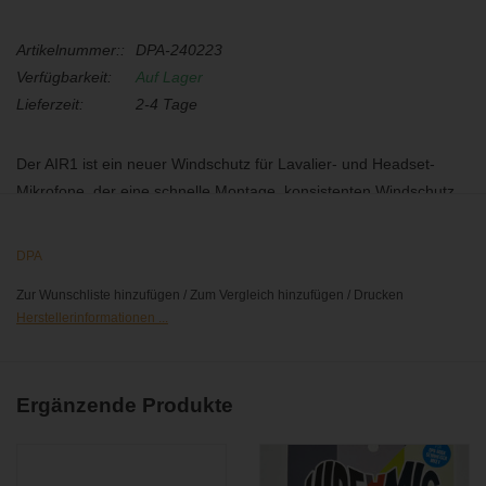
Artikelnummer::
DPA-240223
Verfügbarkeit:
Auf Lager
Lieferzeit:
2-4 Tage
Der AIR1 ist ein neuer Windschutz für Lavalier- und Headset-
Mikrofone, der eine schnelle Montage, konsistenten Windschutz
und eine hervorragende akustische Transparenz bietet. Der AIR1
ist in zwei Größen erhältlich und passt so passt auf praktisch alle
DPA
runden, omnidirektionalen Miniaturmikrofone.
Zur Wunschliste hinzufügen
/
Zum Vergleich hinzufügen
/
Drucken
Effizienter und konsistenter Windschutz
Herstellerinformationen ...
Schnelle und einfache Montage
Vollständige akustische Transparenz
Lieferumfang: Set aus zwei Windschützen gleicher Farbe und
Ergänzende Produkte
Größe.
Die Größe
S
ist für Miniaturmikrofone mit einem
Durchmesser
zwischen 2,5 und 4,3 mm geeignet: