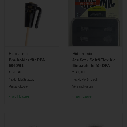
DPA
6060, 6061, 6066
Countryman
B6, H6
Sennheiser
MKE 1, SL Headmic
Sanken
COS-11
Sony
ECM-90
Für größere Mikrofone ist auch die
Größe L erhältlich.
Hide-a-mic
Hide-a-mic
Bra-holder für DPA
4er-Set - Soft&Flexible
6060/61
Einbauhilfe für DPA
6060/6061 und
€14,30
€39,10
Sennheiser MKE 1
* exkl. MwSt. zzgl.
* exkl. MwSt. zzgl.
Versandkosten
Versandkosten
auf Lager
auf Lager