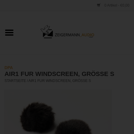
0 Artikel - €0,00
Startseite
ONLINESHOP
VERLEIH
DPA
AIR1 FUR WINDSCREEN, GRÖSSE S
VERTRIEB
STARTSEITE
/
AIR1 FUR WINDSCREEN, GRÖSSE S
WERKSTATT
STUDIO
KONTAKT