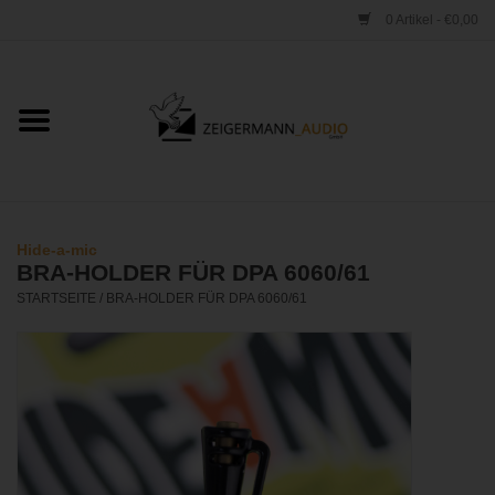
0 Artikel - €0,00
Startseite
ONLINESHOP
VERLEIH
Hide-a-mic
BRA-HOLDER FÜR DPA 6060/61
VERTRIEB
STARTSEITE
/
BRA-HOLDER FÜR DPA 6060/61
WERKSTATT
STUDIO
KONTAKT