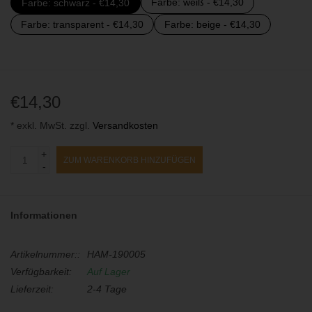
Farbe: weiß - €14,30
Farbe: schwarz - €14,30
Farbe: transparent - €14,30
Farbe: beige - €14,30
€14,30
* exkl. MwSt. zzgl.
Versandkosten
+
ZUM WARENKORB HINZUFÜGEN
-
Informationen
Artikelnummer::
HAM-190005
Verfügbarkeit:
Auf Lager
Lieferzeit:
2-4 Tage