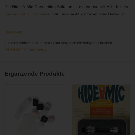
Die Hide-A-Mic Concealing Solution ist ein innovative Hilfe für den
versteckten Einbau
von DPA Lavalier-Mikrofonen. Der Halter ist
sehr einfach zu positionieren und vergrößern den Abstand von
Kapsel zu Stoffen bzw. Kleidungsstücken. Der Halter ist in den
Hide-a-mic
Farben schwarz, weiß und transparent erhältlich.
Zur Wunschliste hinzufügen
/
Zum Vergleich hinzufügen
/
Drucken
Herstellerinformationen ...
Ergänzende Produkte