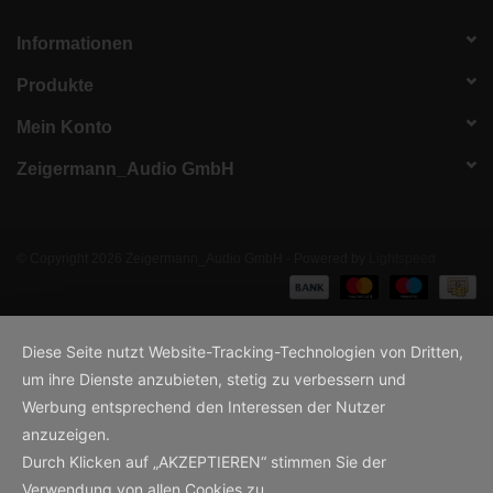
Informationen
Produkte
Mein Konto
Zeigermann_Audio GmbH
© Copyright 2026 Zeigermann_Audio GmbH - Powered by
Lightspeed
Diese Seite nutzt Website-Tracking-Technologien von Dritten,
um ihre Dienste anzubieten, stetig zu verbessern und
Werbung entsprechend den Interessen der Nutzer
anzuzeigen.
Durch Klicken auf „AKZEPTIEREN“ stimmen Sie der
Verwendung von allen Cookies zu.