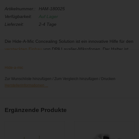
Artikelnummer::
HAM-180025
Verfügbarkeit:
Auf Lager
Lieferzeit:
2-4 Tage
Die Hide-A-Mic Concealing Solution ist ein innovative Hilfe für den
versteckten Einbau
von DPA Lavalier-Mikrofonen. Der Halter ist
sehr einfach zu positionieren und vergrößern den Abstand von
Kapsel zu Stoffen bzw. Kleidungsstücken. Der Halter ist in den
Hide-a-mic
Farben schwarz, weiß und transparent erhältlich.
Zur Wunschliste hinzufügen
/
Zum Vergleich hinzufügen
/
Drucken
Herstellerinformationen ...
Ergänzende Produkte