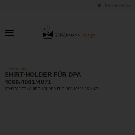
0 Artikel - €0,00
Startseite
ONLINESHOP
VERLEIH
Hide-a-mic
SHIRT-HOLDER FÜR DPA
VERTRIEB
4060/4061/4071
STARTSEITE
/
SHIRT-HOLDER FÜR DPA 4060/4061/4071
WERKSTATT
STUDIO
KONTAKT