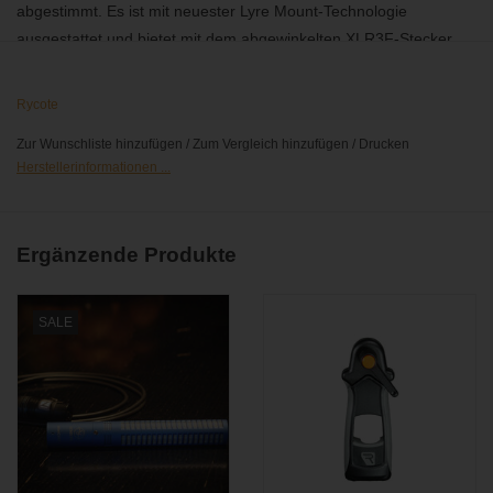
abgestimmt. Es ist mit neuester Lyre Mount-Technologie
ausgestattet und bietet mit dem abgewinkelten XLR3F-Stecker
und Mogami-Vekabelung besten Schutz vor Wind- und
Griffgeräuschen bei superkompakter Bauweise.
Rycote
speziell für das Schoeps MiniCMIT
Zur Wunschliste hinzufügen
/
Zum Vergleich hinzufügen
/
Drucken
superkompakte Bauweise
Herstellerinformationen ...
XLR-Buchse in kurzer, leichter Bauweise
Mogami Kabel
auch farblich auf das MiniCMIT abgestimmt
Ergänzende Produkte
SALE