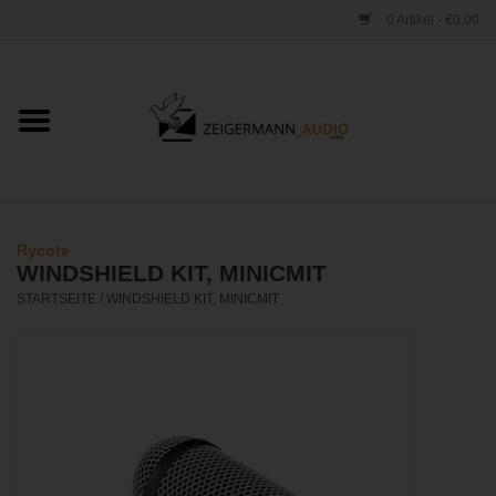
0 Artikel - €0,00
Startseite
ONLINESHOP
VERLEIH
Rycote
WINDSHIELD KIT, MINICMIT
VERTRIEB
STARTSEITE
/
WINDSHIELD KIT, MINICMIT
WERKSTATT
STUDIO
KONTAKT