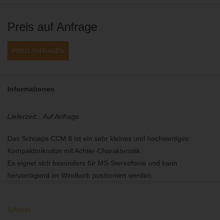
Preis auf Anfrage
PREIS ANFRAGEN
Informationen
Lieferzeit:
Auf Anfrage
Das Schoeps CCM 8 ist ein sehr kleines und hochwertiges
Kompaktmikrofon mit Achter-Charakteristik.
Es eignet sich besonders für MS-Stereofonie und kann
hervorragend im Windkorb positioniert werden.
Das CCM 8 ist ein echter Dipol mit nur einer Membran. Die
Einsprechrichtung liegt seitlich, d.h. senkrecht zum
Schoeps
Mikrofonkörper und ist bei 0° und bei 180° durch einen roten bzw.