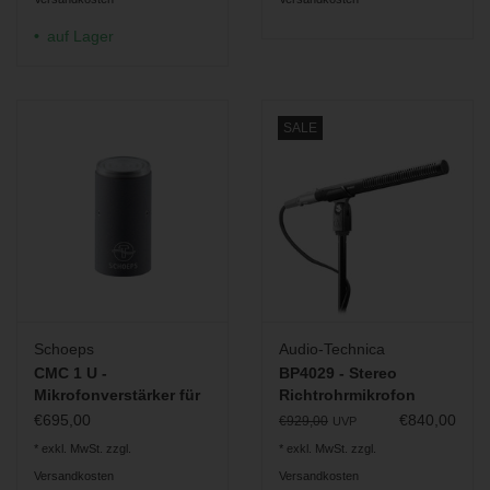
auf Lager
SALE
Schoeps
Audio-Technica
CMC 1 U -
BP4029 - Stereo
Mikrofonverstärker für
Richtrohrmikrofon
Colette-Serie
€695,00
€840,00
€929,00
UVP
* exkl. MwSt. zzgl.
* exkl. MwSt. zzgl.
Versandkosten
Versandkosten