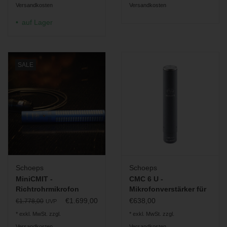
Versandkosten
Versandkosten
auf Lager
SALE
Schoeps
Schoeps
MiniCMIT -
CMC 6 U -
Richtrohrmikrofon
Mikrofonverstärker für
Colette-Serie
€1.699,00
€638,00
€1.778,00
UVP
* exkl. MwSt. zzgl.
* exkl. MwSt. zzgl.
Versandkosten
Versandkosten