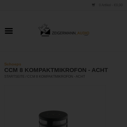
0 Artikel - €0,00
Startseite
ONLINESHOP
VERLEIH
Schoeps
CCM 8 KOMPAKTMIKROFON - ACHT
VERTRIEB
STARTSEITE
/
CCM 8 KOMPAKTMIKROFON - ACHT
WERKSTATT
STUDIO
KONTAKT