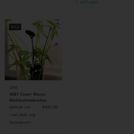
auf Lager
SALE
DPA
4097 Core+ Micro-
Richtrohrmikrofon
€449,00
€475,00
UVP
* exkl. MwSt. zzgl.
Versandkosten