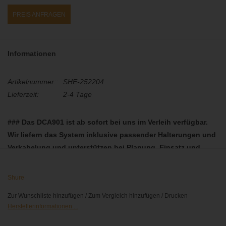
PREIS ANFRAGEN
Informationen
Artikelnummer::
SHE-252204
Lieferzeit:
2-4 Tage
### Das DCA901 ist ab sofort bei uns im Verleih verfügbar.
Wir liefern das System inklusive passender Halterungen und
Verkabelung und unterstützen bei Planung, Einsatz und
Einrichtung mit praktischer Erfahrung aus der Produktion.
Sprecht uns gerne an – we listen with care! ###
Shure
Zur Wunschliste hinzufügen
/
Zum Vergleich hinzufügen
/
Drucken
Herstellerinformationen ...
Das DCA901 ist ein digitales Broadcast-Mikrofonarray für
Rundfunk-, Sport- und Medienproduktionen. Angeschlossen über