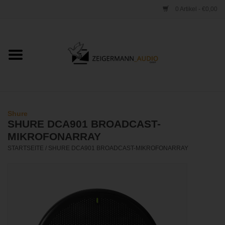
0 Artikel - €0,00
Startseite
ONLINESHOP
VERLEIH
Shure
SHURE DCA901 BROADCAST-
VERTRIEB
MIKROFONARRAY
STARTSEITE
/
SHURE DCA901 BROADCAST-MIKROFONARRAY
WERKSTATT
STUDIO
KONTAKT