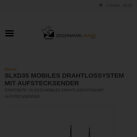
0 Artikel - €0,00
Startseite
ONLINESHOP
VERLEIH
Shure
SLXD35 MOBILES DRAHTLOSSYSTEM
VERTRIEB
MIT AUFSTECKSENDER
STARTSEITE
/
SLXD35 MOBILES DRAHTLOSSYSTEM MIT
AUFSTECKSENDER
WERKSTATT
STUDIO
KONTAKT