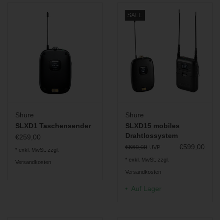
SLXD3
SALE
Gewicht: ca. 200 g
Abmessungen: 126 x 41 x 41 mm
SLXD5
Gewicht: 182 g
Abmessungen: 107 × 68 × 25,3 mm
Shure
Shure
SLXD1 Taschensender
SLXD15 mobiles
Drahtlossystem
€259,00
€599,00
€669,00
UVP
* exkl. MwSt. zzgl.
* exkl. MwSt. zzgl.
Versandkosten
Versandkosten
Auf Lager