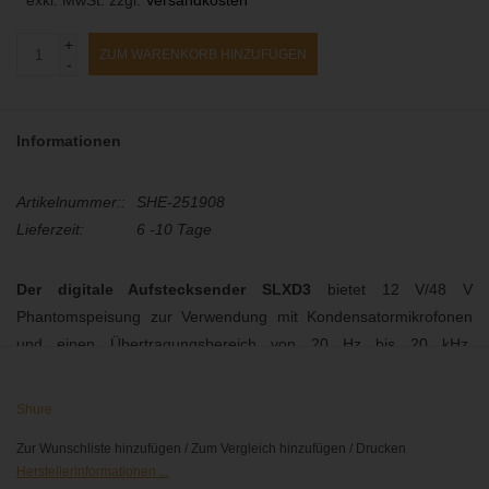
+
ZUM WARENKORB HINZUFÜGEN
-
Informationen
Artikelnummer::
SHE-251908
Lieferzeit:
6 -10 Tage
Der digitale Aufstecksender SLXD3
bietet 12 V/48 V
Phantomspeisung zur Verwendung mit Kondensatormikrofonen
und einen Übertragungsbereich von 20 Hz bis 20 kHz.
Ausgestattet mit einem patentierten Verriegelungsmechanismus
für eine sichere, stabile Verbindung sendet der SLXD3 das
Shure
digitale 24Bit/48kHz Audiosignal von einer beliebigen XLR-Quelle
Zur Wunschliste hinzufügen
/
Zum Vergleich hinzufügen
/
Drucken
über eine stabile HF-Verbindung an den SLXD5 Empfänger.
Herstellerinformationen ...
Der SLXD Sender kann mit zwei AA-Batterien betrieben werden