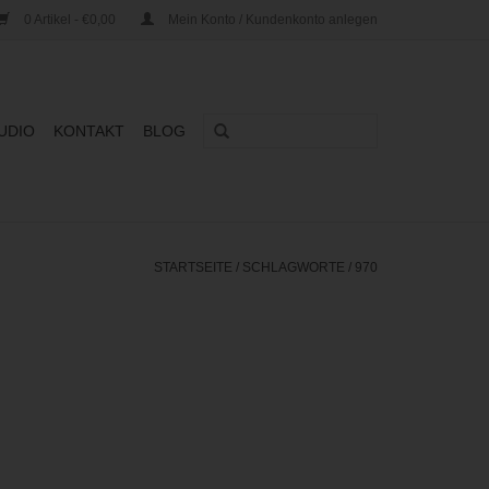
0 Artikel - €0,00
Mein Konto / Kundenkonto anlegen
UDIO
KONTAKT
BLOG
STARTSEITE
/
SCHLAGWORTE
/
970