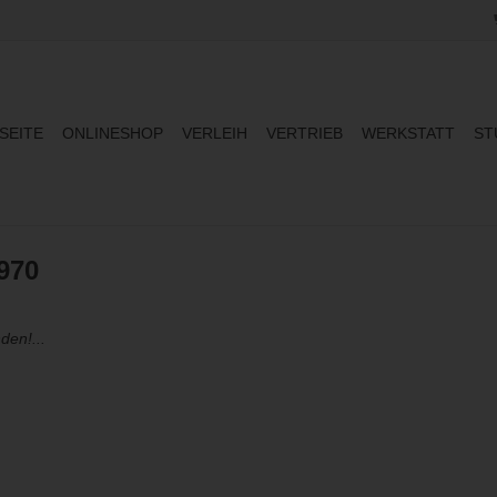
SEITE
ONLINESHOP
VERLEIH
VERTRIEB
WERKSTATT
ST
970
den!...