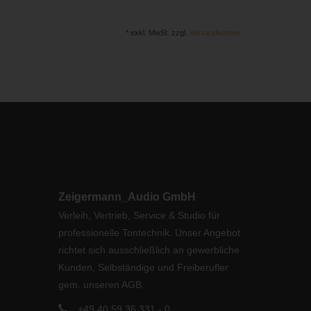
* exkl. MwSt. zzgl.
Versandkosten
Zeigermann_Audio GmbH
Verleih, Vertrieb, Service & Studio für
professionelle Tontechnik. Unser Angebot
richtet sich ausschließlich an gewerbliche
Kunden, Selbständige und Freiberufler
gem. unseren AGB.
+49 40 59 36 331 - 0