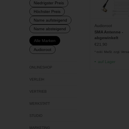
Niedrigster Preis
Höchster Preis
Name aufsteigend
Audioroot
Name absteigend
SMA Antenne -
abgewinkelt
Alle Marken
€21,90
Audioroot
* exkl. MwSt. zzgl.
Vers
auf Lager
ONLINESHOP
VERLEIH
VERTRIEB
WERKSTATT
STUDIO
MARKETING