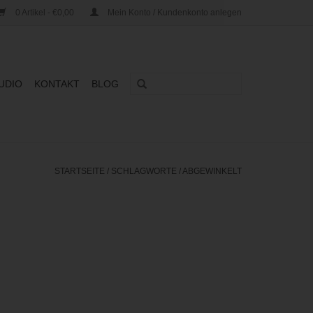
0 Artikel - €0,00
Mein Konto / Kundenkonto anlegen
UDIO
KONTAKT
BLOG
STARTSEITE
/
SCHLAGWORTE
/
ABGEWINKELT