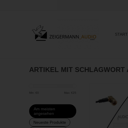
START
ARTIKEL MIT SCHLAGWORT
Audioroot - SMA A
abgewinkel
Min: €
0
Max: €
25
ZUM WARENKORB H
Am meisten
angesehen
Neueste Produkte