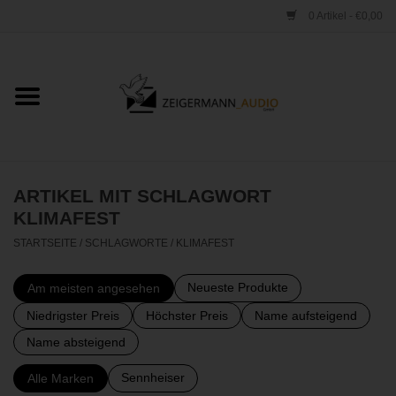
0 Artikel - €0,00
Startseite
ONLINESHOP
VERLEIH
ARTIKEL MIT SCHLAGWORT
KLIMAFEST
VERTRIEB
STARTSEITE
/
SCHLAGWORTE
/
KLIMAFEST
WERKSTATT
Neueste Produkte
Am meisten angesehen
Niedrigster Preis
Höchster Preis
Name aufsteigend
STUDIO
Name absteigend
Sennheiser
Alle Marken
KONTAKT