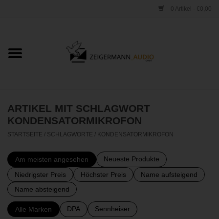
0 Artikel - €0,00
Startseite
ONLINESHOP
VERLEIH
ARTIKEL MIT SCHLAGWORT
KONDENSATORMIKROFON
VERTRIEB
STARTSEITE
/
SCHLAGWORTE
/
KONDENSATORMIKROFON
WERKSTATT
Neueste Produkte
Am meisten angesehen
Niedrigster Preis
Höchster Preis
Name aufsteigend
STUDIO
Name absteigend
DPA
Sennheiser
Alle Marken
KONTAKT