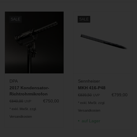
BLOG
SALE
SALE
DPA
Sennheiser
2017 Kondensator-
MKH 416-P48
Richtrohrmikrofon
€799,00
€839,50
UVP
€750,00
€840,00
UVP
* exkl. MwSt. zzgl.
* exkl. MwSt. zzgl.
Versandkosten
Versandkosten
auf Lager