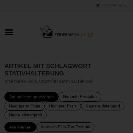
0 Artikel - €0,00
Startseite
ONLINESHOP
VERLEIH
ARTIKEL MIT SCHLAGWORT
STATIVHALTERUNG
VERTRIEB
STARTSEITE
/
SCHLAGWORTE
/
STATIVHALTERUNG
WERKSTATT
Neueste Produkte
Am meisten angesehen
Niedrigster Preis
Höchster Preis
Name aufsteigend
STUDIO
Name absteigend
Kortwich Film-Ton-Technik
Alle Marken
KONTAKT