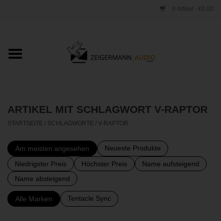
0 Artikel - €0,00
Startseite
ONLINESHOP
VERLEIH
ARTIKEL MIT SCHLAGWORT V-RAPTOR
STARTSEITE
/
SCHLAGWORTE
/
V-RAPTOR
VERTRIEB
Neueste Produkte
Am meisten angesehen
WERKSTATT
Niedrigster Preis
Höchster Preis
Name aufsteigend
Name absteigend
STUDIO
Tentacle Sync
Alle Marken
KONTAKT