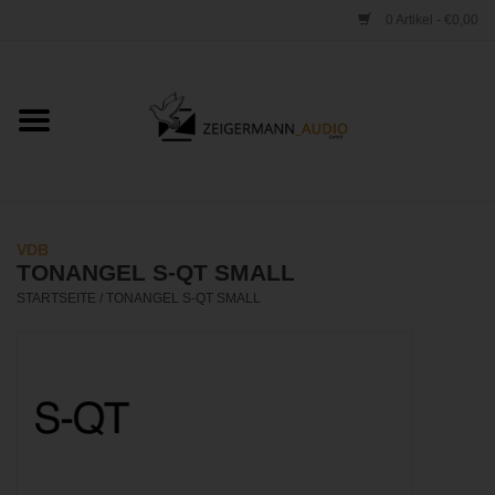
0 Artikel - €0,00
Startseite
ONLINESHOP
VERLEIH
VDB
TONANGEL S-QT SMALL
VERTRIEB
STARTSEITE
/
TONANGEL S-QT SMALL
WERKSTATT
STUDIO
KONTAKT