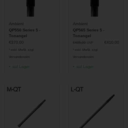
Abnehmbare Spitze zum schnellen Wechseln zwischen
verschiedenen Mikrofonen
Alle Bestandteile als Ersatzteile verfügbar für hohe
Lebensdauer, sowie schnelle und einfache Wartung
Ambient
Ambient
QP550 Series 5 -
QP565 Series 5 -
Beschaffenheit:
Tonangel
Tonangel
Länge: 50 – 210 cm
€370,00
€410,00
€435,00
UVP
Gewicht: 370 g
* exkl. MwSt. zzgl.
* exkl. MwSt. zzgl.
Gewindespitze austauschbar
Versandkosten
Versandkosten
bestehend aus sechs Carbon-Segmenten
auf Lager
auf Lager