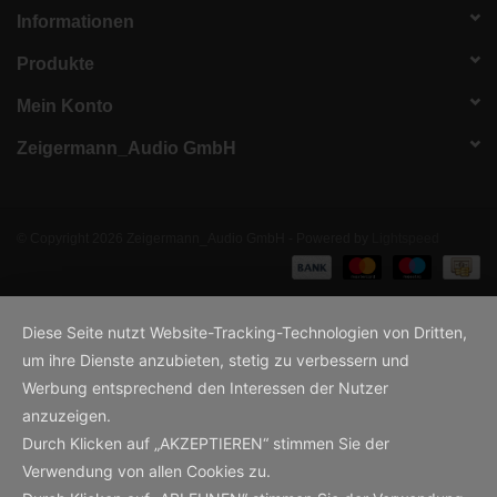
Informationen
Produkte
Mein Konto
Zeigermann_Audio GmbH
© Copyright 2026 Zeigermann_Audio GmbH - Powered by
Lightspeed
Diese Seite nutzt Website-Tracking-Technologien von Dritten,
um ihre Dienste anzubieten, stetig zu verbessern und
Werbung entsprechend den Interessen der Nutzer
anzuzeigen.
Durch Klicken auf „AKZEPTIEREN“ stimmen Sie der
Verwendung von allen Cookies zu.