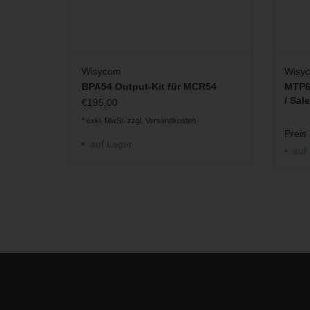
Wisycom
Wisy
BPA54 Output-Kit für MCR54
MTP61
/ Sale
€195,00
* exkl. MwSt. zzgl.
Versandkosten
Preis
auf Lager
auf