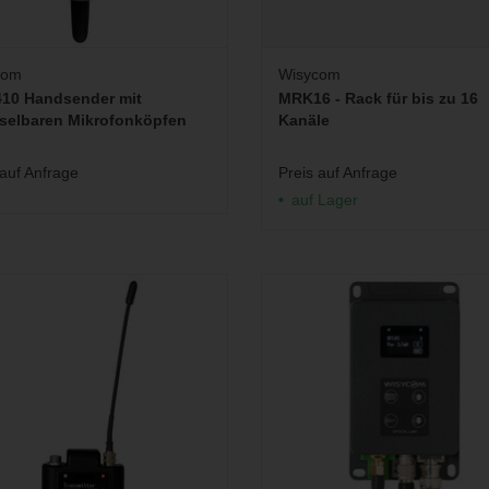
com
Wisycom
10 Handsender mit
MRK16 - Rack für bis zu 16
selbaren Mikrofonköpfen
Kanäle
 auf Anfrage
Preis auf Anfrage
auf Lager
ur-Taschensender und Recorder mit
Mobile HF-Signal Wandler zur Über
 Schaltbandbreite von 470-832 MHz
von RF over Fiber.
PREIS ANFRAGEN
ZUM WARENKORB HINZUFÜ