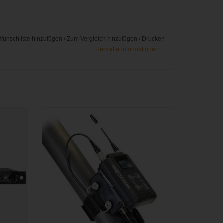
Wunschliste hinzufügen
/
Zum Vergleich hinzufügen
/
Drucken
Herstellerinformationen ...
zu vier
Wisycom - PHA60 Phantomspannungs-
 einer
Adapter für MTP60 zur Verwendung an
0 MHz
einem Tonangel-Drahtlossystem.
ZUM WARENKORB HINZUFÜGEN