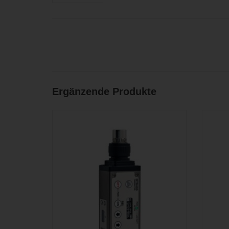
Ergänzende Produkte
Professioneller Aufstecksender mit P48
Profe
Speisung und einer Schaltbandbreite von
wech
bis zu 232 MHz
PREIS ANFRAGEN