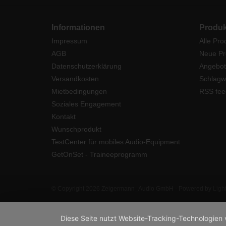
Informationen
Produk
Impressum
Alle Pro
AGB
Neue Pr
Datenschutzerklärung
Angebot
Versandkosten
Schlagw
Mietbedingungen
RSS fee
Soziales Engagement
Kontakt
Wunschprodukt
TestCenter für mobiles Audio-Equipment
GetOnSet - Traineeprogramm
© Copyright 2026 Zeigermann_Audio GmbH - Powered by
Ligh
Diese Seite nutzt Website-Tracking-Technologien 