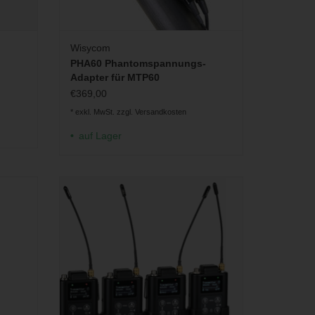
Wisycom
PHA60 Phantomspannungs-
Adapter für MTP60
€369,00
* exkl. MwSt. zzgl.
Versandkosten
auf Lager
tragung
Multicharger LBC61 Charger für MTP61
Taschensender.
GEN
ZUM WARENKORB HINZUFÜGEN