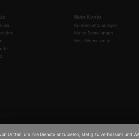
te
Mein Konto
dukte
Kundenkonto anlegen
odukte
Meine Bestellungen
e
Mein Wunschzettel
orte
d
tspeed
von Dritten, um ihre Dienste anzubieten, stetig zu verbessern und