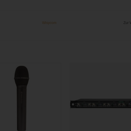
Wisycom
Zur 
ssioneller Mikrofon Handsender mit
Modulares Drahtlos-System für bis 
selbaren Premium Mikrofonköpfen
MCR 54 Empfänger (16 Kanäle) mit
Schaltbandbreite von 470 - 126
PREIS ANFRAGEN
PREIS ANFRAGEN