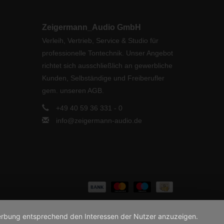
Zeigermann_Audio GmbH
Verleih, Vertrieb, Service & Studio für
professionelle Tontechnik. Unser Angebot
richtet sich ausschließlich an gewerbliche
Kunden, Selbständige und Freiberufler
gem. unseren AGB.
+49 40 59 36 331 - 0
info@zeigermann-audio.de
 Werbung entsprechend den Interessen der Nutzer anzuzeigen.