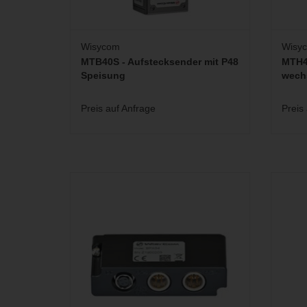
Wisycom
Wisy
MTB40S - Aufstecksender mit P48
MTH4
Speisung
wech
Preis auf Anfrage
Preis
"Stand Alone" Baseplate für MCR54 (2xTA5F
Miniat
Output & Hirose DC Input)
einer
ZUM WARENKORB HINZUFÜGEN