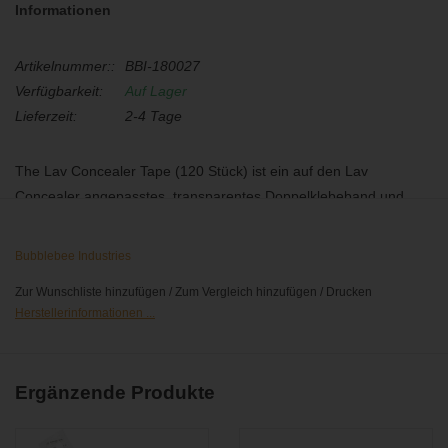
Informationen
Artikelnummer::
BBI-180027
Verfügbarkeit:
Auf Lager
Lieferzeit:
2-4 Tage
The Lav Concealer Tape (120 Stück) ist ein auf den Lav
Concealer angepasstes, transparentes Doppelklebeband und
eignet sich besonders für den
versteckten Einbau
von Lavalier-
Mikrofonen. Das Tape ist hautverträglich und kann bedenkenlos
Bubblebee Industries
direkt auf der Haut angebracht und rückstandslos entfernt
Zur Wunschliste hinzufügen
/
Zum Vergleich hinzufügen
/
Drucken
werden.
Herstellerinformationen ...
Erhältlich auf Rolle oder auch wieder als zugeschnittene
Streifen.
Ergänzende Produkte