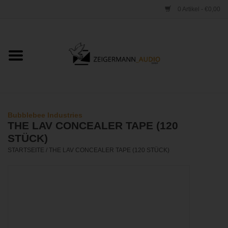
0 Artikel - €0,00
Startseite
ONLINESHOP
VERLEIH
Bubblebee Industries
THE LAV CONCEALER TAPE (120
VERTRIEB
STÜCK)
STARTSEITE
/
THE LAV CONCEALER TAPE (120 STÜCK)
WERKSTATT
STUDIO
KONTAKT