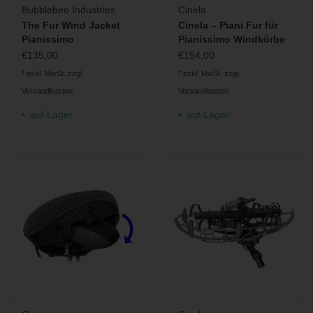
Bubblebee Industries
Cinela
Korb, Fell (Haarlänge und Farbe nach Wahl) und Protection
The Fur Wind Jacket
Cinela – Piani Fur für
Case
Pianissimo
Pianissimo Windkörbe
Viele weitere Varianten sind auf Anfrage erhältlich.
€135,00
€154,00
* exkl. MwSt. zzgl.
* exkl. MwSt. zzgl.
Versandkosten
Versandkosten
auf Lager
auf Lager