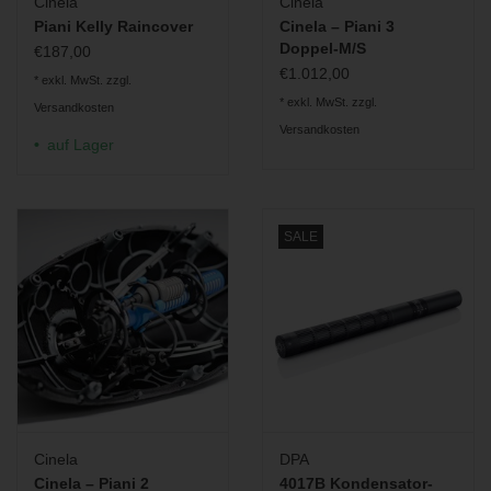
Cinela
Cinela
Piani Kelly Raincover
Cinela – Piani 3
Doppel-M/S
€187,00
Windschutz-System
€1.012,00
* exkl. MwSt. zzgl.
* exkl. MwSt. zzgl.
Versandkosten
Versandkosten
auf Lager
SALE
Cinela
DPA
Cinela – Piani 2
4017B Kondensator-