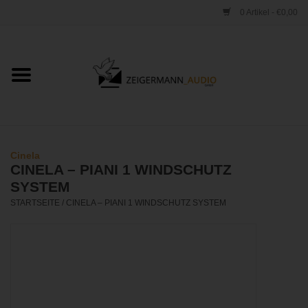
0 Artikel - €0,00
Startseite
ONLINESHOP
VERLEIH
Cinela
CINELA – PIANI 1 WINDSCHUTZ
VERTRIEB
SYSTEM
STARTSEITE
/
CINELA – PIANI 1 WINDSCHUTZ SYSTEM
WERKSTATT
STUDIO
KONTAKT