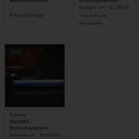
Richtrohrmikrofon
Richtrohrmikrofon
€1.149,00
€1.343,70
UVP
Preis auf Anfrage
* exkl. MwSt. zzgl.
Versandkosten
SALE
Schoeps
MiniCMIT -
Richtrohrmikrofon
€1.699,00
€1.778,00
UVP