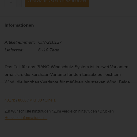
ZUM WARENKORB HINZUFÜGEN
-
Informationen
Artikelnummer::
CIN-210127
Lieferzeit:
6 -10 Tage
Das Fell für das PIANO Windschutz-System ist in zwei Varianten
erhältlich: die kurzhaar-Variante für den Einsatz bei leichtem
Wind, die langhaar-Variante für mäßigen bis starken Wind. Beide
Varianten gibt es jeweils in den Farben schwarz, grau oder
schwarz/grau.
4017b
/
8060
/
MKH30
/
Cinela
Zur Wunschliste hinzufügen
/
Zum Vergleich hinzufügen
/
Drucken
Herstellerinformationen ...