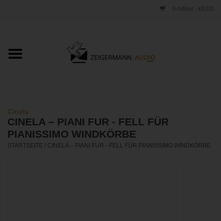
0 Artikel - €0,00
Startseite
ONLINESHOP
VERLEIH
Cinela
CINELA – PIANI FUR - FELL FÜR
VERTRIEB
PIANISSIMO WINDKÖRBE
STARTSEITE
/
CINELA – PIANI FUR - FELL FÜR PIANISSIMO WINDKÖRBE
WERKSTATT
STUDIO
KONTAKT