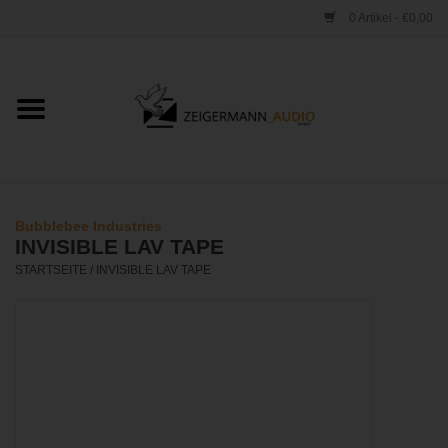
0 Artikel - €0,00
Startseite
ONLINESHOP
VERLEIH
Bubblebee Industries
INVISIBLE LAV TAPE
VERTRIEB
STARTSEITE
/
INVISIBLE LAV TAPE
WERKSTATT
STUDIO
KONTAKT