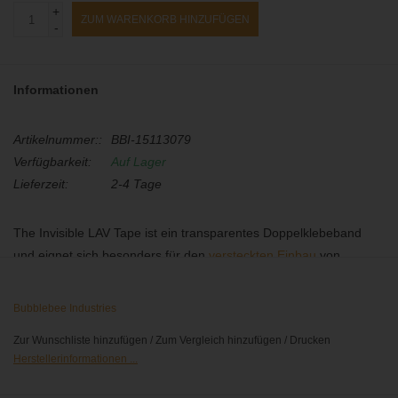
+
ZUM WARENKORB HINZUFÜGEN
-
Informationen
Artikelnummer::
BBI-15113079
Verfügbarkeit:
Auf Lager
Lieferzeit:
2-4 Tage
The Invisible LAV Tape ist ein transparentes Doppelklebeband
und eignet sich besonders für den
versteckten Einbau
von
Lavalier-Mikrofonen. Das Tape ist hautverträglich und kann
bedenkenlos direkt auf der Haut angebracht und rückstandslos
Bubblebee Industries
entfernt werden. Durch die vorperforierten Aussparungen können
Zur Wunschliste hinzufügen
/
Zum Vergleich hinzufügen
/
Drucken
die Mikrofone sehr leicht auf Kleidung oder Haut fixiert werden,
Herstellerinformationen ...
ohne die Kapseln zu verkleben.
Erhältlich auf Rolle oder auch wieder als zugeschnittene