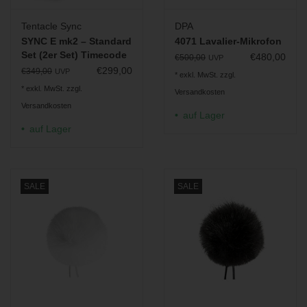
Tentacle Sync
DPA
SYNC E mk2 – Standard
4071 Lavalier-Mikrofon
Set (2er Set) Timecode
€480,00
€500,00
UVP
Generator
€299,00
€349,00
UVP
* exkl. MwSt. zzgl.
* exkl. MwSt. zzgl.
Versandkosten
Versandkosten
auf Lager
auf Lager
SALE
SALE