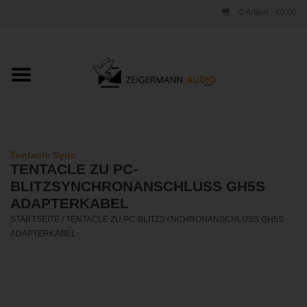
0 Artikel - €0,00
Startseite
ONLINESHOP
VERLEIH
Tentacle Sync
TENTACLE ZU PC-
VERTRIEB
BLITZSYNCHRONANSCHLUSS GH5S
ADAPTERKABEL
STARTSEITE
/
TENTACLE ZU PC-BLITZSYNCHRONANSCHLUSS GH5S
WERKSTATT
ADAPTERKABEL
STUDIO
KONTAKT