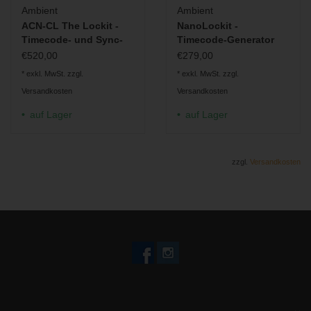
Ambient
Ambient
ACN-CL The Lockit -
NanoLockit -
Timecode- und Sync-
Timecode-Generator
Generator
und -Transceiver
€520,00
€279,00
* exkl. MwSt. zzgl.
* exkl. MwSt. zzgl.
Versandkosten
Versandkosten
auf Lager
auf Lager
zzgl.
Versandkosten