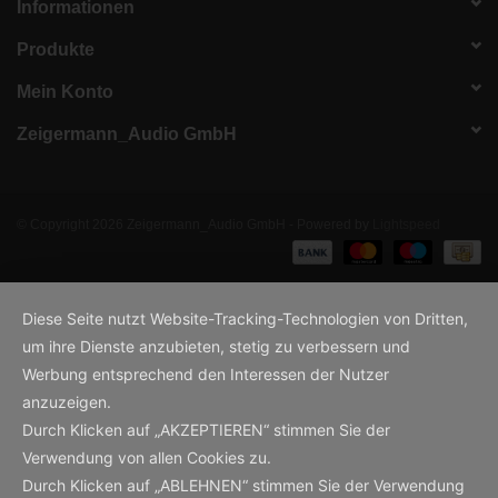
Informationen
Produkte
Mein Konto
Zeigermann_Audio GmbH
© Copyright 2026 Zeigermann_Audio GmbH - Powered by
Lightspeed
Diese Seite nutzt Website-Tracking-Technologien von Dritten,
um ihre Dienste anzubieten, stetig zu verbessern und
Werbung entsprechend den Interessen der Nutzer
anzuzeigen.
Durch Klicken auf „AKZEPTIEREN“ stimmen Sie der
Verwendung von allen Cookies zu.
Durch Klicken auf „ABLEHNEN“ stimmen Sie der Verwendung