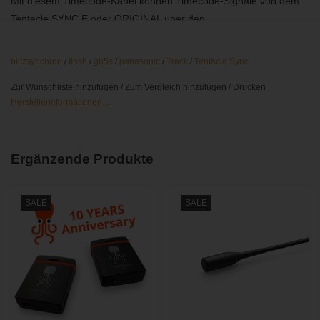
Mit diesem Timecode-Kabel können Timecode-Signale von dem
Tentacle SYNC E oder ORIGINAL über den
Blitzsynchronanschluss auf Panasonic LUMIX S1H, GH5s, GH6
und GH7 Kameras übertragen werden.
blitzsynchron
/
flash
/
gh5s
/
panasonic
/
Track
/
Tentacle Sync
Beschaffenheit:
Zur Wunschliste hinzufügen
/
Zum Vergleich hinzufügen
/
Drucken
3,5mm Klinkenstecker 90° > Blitzsynchronstecker 90°,
Herstellerinformationen ...
verschraubbar
Bidirektionales Timecode Kabel
Länge: 30cm (Wendelkabel)
Ergänzende Produkte
SALE
SALE