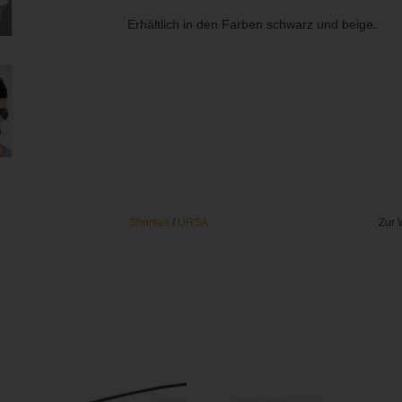
Erhältlich in den Farben schwarz und beige.
Shorties
/
URSA
Zur 
Einbauhilfe für DPA 4071
Einbauhilfe für Sennheiser MKE 1 /
(3x schwarz + 3x weiß)
M WARENKORB HINZUFÜGEN
ZUM WARENKORB HINZUFÜ