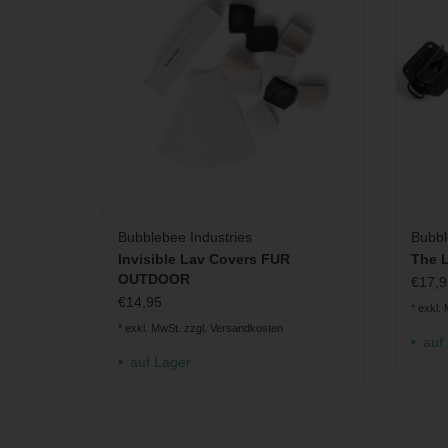
ZUM WARENKORB HINZUFÜGEN
Bubblebee Industries
Bubbl
Invisible Lav Covers FUR
The L
OUTDOOR
€17,9
€14,95
* exkl.
* exkl. MwSt. zzgl.
Versandkosten
auf
auf Lager