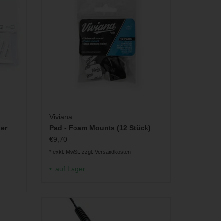
Viviana
ler
Pad - Foam Mounts (12 Stück)
€9,70
* exkl. MwSt. zzgl.
Versandkosten
auf Lager
Timecodefähiger SD-Karten Audiorekorder
im Pocket-Format