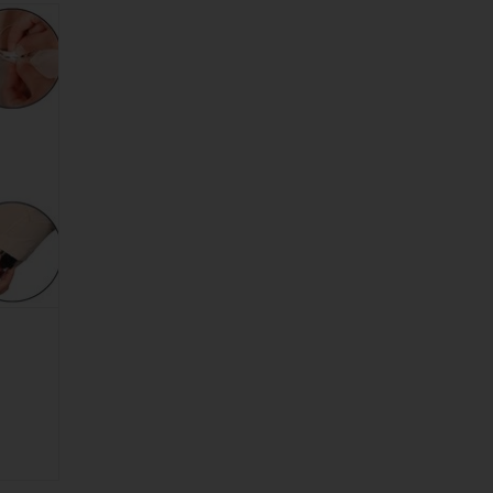
 drei
en
GEN