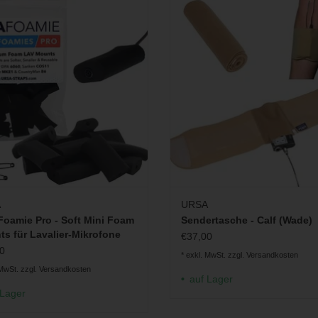
lfreie Montage von kleinen Lavalier-
zur Befestigung von Funksendern 
Mikrofonen (12 Stück)
Wade
M WARENKORB HINZUFÜGEN
ZUM WARENKORB HINZUFÜ
A
URSA
Foamie Pro - Soft Mini Foam
Sendertasche - Calf (Wade)
s für Lavalier-Mikrofone
€37,00
0
* exkl. MwSt. zzgl.
Versandkosten
 MwSt. zzgl.
Versandkosten
auf Lager
 Lager