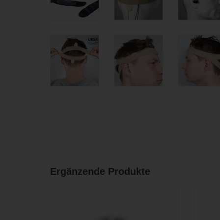
Ergänzende Produkte
Einbauhilfe zum raschelfreien Anbringen
von Ansteckmikrofonen unter der Kleidung
ZU
(9x Felle, 30x Tape)