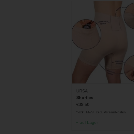
Shapewear-Shorts für Frauen mit
eingearbeiteten Sendertasch
ZUM WARENKORB HINZUFÜ
URSA
Shorties
€39,50
* exkl. MwSt. zzgl.
Versandkosten
auf Lager