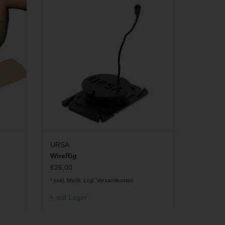
an der
Mikrofone
ZUM WARENKORB HINZUFÜGEN
GEN
URSA
WireRig
€26,00
* exkl. MwSt. zzgl.
Versandkosten
auf Lager