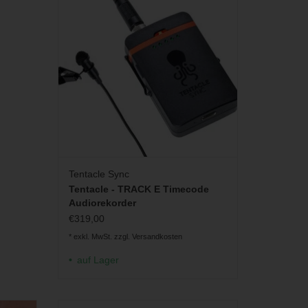
ZUM WARENKORB HINZUFÜGEN
Tentacle Sync
Tentacle - TRACK E Timecode
Audiorekorder
€319,00
* exkl. MwSt. zzgl.
Versandkosten
auf Lager
en Stoff
Miniatur Schwanenhals-Rig für Lavalier