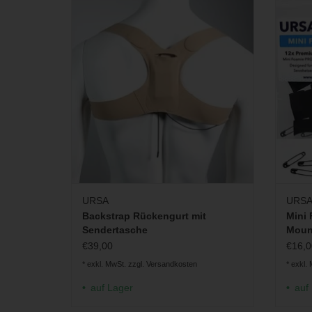
elastischen Stoff. Verschiedene Varianten
rasche
wählbar.
ZUM WARENKORB HINZUFÜGEN
ZU
URSA
URS
Backstrap Rückengurt mit
Mini 
Sendertasche
Mount
€39,00
€16,0
* exkl. MwSt. zzgl.
Versandkosten
* exkl.
auf Lager
auf