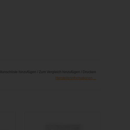
Wunschliste hinzufügen
/
Zum Vergleich hinzufügen
/
Drucken
Herstellerinformationen ...
 6-Pack
Viviana - Pad - Schaumstoffpads mit
Klebefläche (12 Stück)
GEN
ZUM WARENKORB HINZUFÜGEN