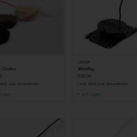
A
URSA
 Circles
WireRig
0
€26,00
 MwSt. zzgl.
Versandkosten
* exkl. MwSt. zzgl.
Versandkosten
 Lager
auf Lager
ilfe für Sennheiser MKE 1 Lavalier-
Einbauhilfe für DPA 6060/61
Mikrofon
ZUM WARENKORB HINZUFÜ
M WARENKORB HINZUFÜGEN