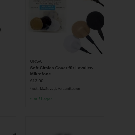
URSA
Soft Circles Cover für Lavalier-
Mikrofone
€13,00
* exkl. MwSt. zzgl.
Versandkosten
auf Lager
Einbauhilfe zum raschelfreien Anbringen
von Ansteckmikrofonen unter der Kleidung
GEN
(9x Felle, 30x Tape)