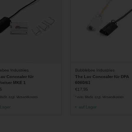
ebee Industries
Bubblebee Industries
av Concealer für
The Lav Concealer für DPA
heiser MKE 1
6060/61
5
€17,95
 MwSt. zzgl.
Versandkosten
* exkl. MwSt. zzgl.
Versandkosten
 Lager
auf Lager