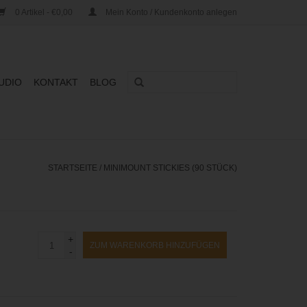
0 Artikel - €0,00
Mein Konto / Kundenkonto anlegen
UDIO
KONTAKT
BLOG
STARTSEITE
/
MINIMOUNT STICKIES (90 STÜCK)
+
ZUM WARENKORB HINZUFÜGEN
-