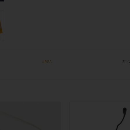
URSA
Zur 
ilfe aus kurzem Fell gegen Raschel-
Miniatur Schwanenhals-Rig für La
 Windgeräusche (9 Stück inkl. 30
Mikrofone
Stickies)
ZUM WARENKORB HINZUFÜ
M WARENKORB HINZUFÜGEN