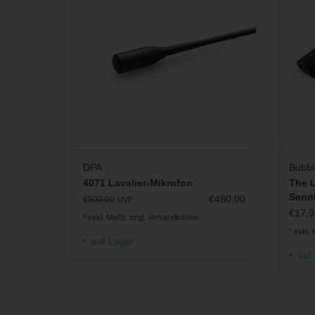
ZUM WARENKORB HINZUFÜGEN
DPA
Bubbl
4071 Lavalier-Mikrofon
The L
Senn
€480,00
€500,00
UVP
€17,9
* exkl. MwSt. zzgl.
Versandkosten
* exkl.
auf Lager
auf