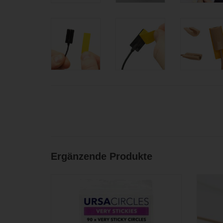
Ergänzende Produkte
Beidseitig klebende runde Klebeplättchen
Einbauh
für den Einsatz mit verschiedenen
und
Einbauhilfen (90 Stk)
ZUM WARENKORB HINZUFÜGEN
ZU