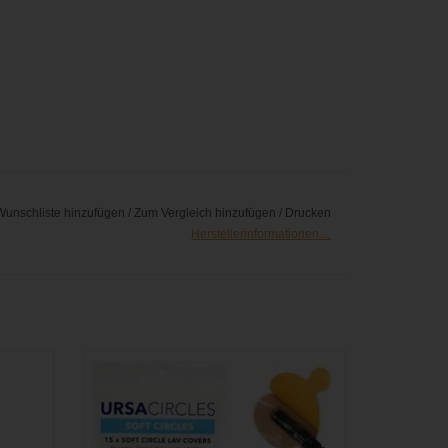
Wunschliste hinzufügen
/
Zum Vergleich hinzufügen
/
Drucken
Herstellerinformationen ...
valier
Abdeckungen für Lavalier-Mikrofone zur
Reduzierung von Wind- und
Raschelgeräuschen - Multi Pack (15 Stück)
GEN
ZUM WARENKORB HINZUFÜGEN