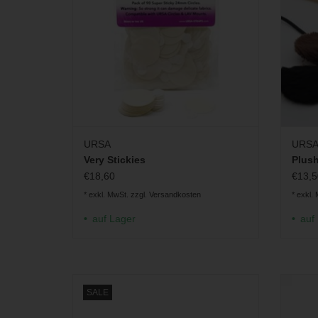
URSA
URS
Very Stickies
Plush
€18,60
€13,5
* exkl. MwSt. zzgl.
Versandkosten
* exkl.
auf Lager
auf
Das DPA 4071 ist ein sprachoptimiertes
Einbauh
SALE
Miniatur-Kondensatormikrofon mit
Kugelcharakteristik
ZU