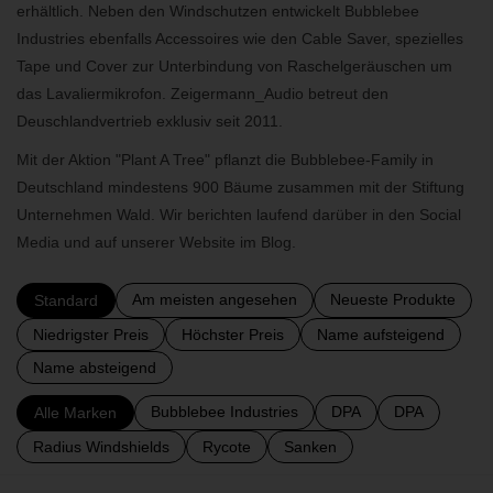
erhältlich. Neben den Windschutzen entwickelt Bubblebee
Industries ebenfalls Accessoires wie den Cable Saver, spezielles
BLOG
Tape und Cover zur Unterbindung von Raschelgeräuschen um
das Lavaliermikrofon. Zeigermann_Audio betreut den
Deuschlandvertrieb exklusiv seit 2011.
Mit der Aktion "Plant A Tree" pflanzt die Bubblebee-Family in
Deutschland mindestens 900 Bäume zusammen mit der Stiftung
Unternehmen Wald. Wir berichten laufend darüber in den Social
Media und auf unserer Website im Blog.
Am meisten angesehen
Neueste Produkte
Standard
Niedrigster Preis
Höchster Preis
Name aufsteigend
Name absteigend
Bubblebee Industries
DPA
DPA
Alle Marken
Radius Windshields
Rycote
Sanken