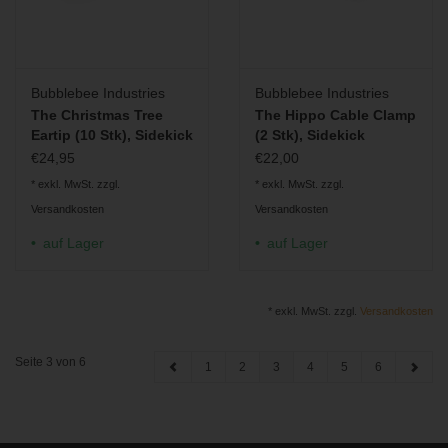
Bubblebee Industries
Bubblebee Industries
The Christmas Tree
The Hippo Cable Clamp
Eartip (10 Stk), Sidekick
(2 Stk), Sidekick
Zubehör
Zubehör
€24,95
€22,00
* exkl. MwSt. zzgl.
* exkl. MwSt. zzgl.
Versandkosten
Versandkosten
auf Lager
auf Lager
* exkl. MwSt. zzgl.
Versandkosten
Seite 3 von 6
1
2
3
4
5
6