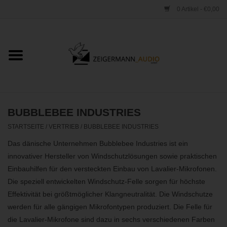
0 Artikel - €0,00
Startseite
ONLINESHOP
VERLEIH
BUBBLEBEE INDUSTRIES
STARTSEITE
/
VERTRIEB
/
BUBBLEBEE INDUSTRIES
VERTRIEB
Das dänische Unternehmen Bubblebee Industries ist ein
innovativer Hersteller von Windschutzlösungen sowie praktischen
WERKSTATT
Einbauhilfen für den versteckten Einbau von Lavalier-Mikrofonen.
Die speziell entwickelten Windschutz-Felle sorgen für höchste
STUDIO
Effektivität bei größtmöglicher Klangneutralität. Die Windschutze
werden für alle gängigen Mikrofontypen produziert. Die Felle für
die Lavalier-Mikrofone sind dazu in sechs verschiedenen Farben
KONTAKT