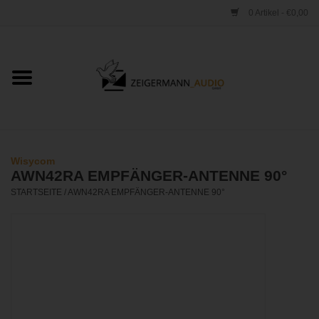
0 Artikel - €0,00
Startseite
ONLINESHOP
VERLEIH
Wisycom
AWN42RA EMPFÄNGER-ANTENNE 90°
VERTRIEB
STARTSEITE
/
AWN42RA EMPFÄNGER-ANTENNE 90°
WERKSTATT
STUDIO
KONTAKT