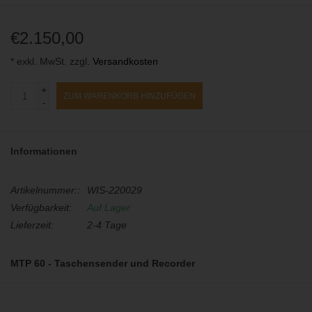
€2.150,00
* exkl. MwSt. zzgl.
Versandkosten
+
ZUM WARENKORB HINZUFÜGEN
-
Informationen
Artikelnummer::
WIS-220029
Verfügbarkeit:
Auf Lager
Lieferzeit:
2-4 Tage
MTP 60 - Taschensender und Recorder
Der MTP 60 Taschensender bietet eine Schaltbandbreite von bis
zu 362 MHz (EUX Version). Er verfügt über einen integrierten,