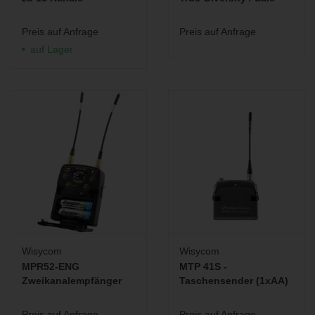
Maße: 75,7 x 61,4 x 19,4 mm
Gewicht: 140 g (ohne Batterien)
Preis auf Anfrage
Preis auf Anfrage
Weiterführende Informationen:
auf Lager
Broschüre Download
Wisycom
Wisycom
MPR52-ENG
MTP 41S -
Zweikanalempfänger
Taschensender (1xAA)
Preis auf Anfrage
Preis auf Anfrage