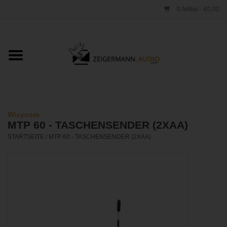
0 Artikel - €0,00
Startseite
ONLINESHOP
VERLEIH
Wisycom
MTP 60 - TASCHENSENDER (2XAA)
VERTRIEB
STARTSEITE
/
MTP 60 - TASCHENSENDER (2XAA)
WERKSTATT
STUDIO
KONTAKT