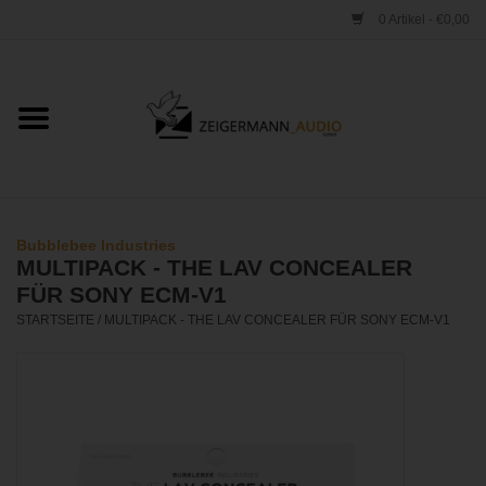
0 Artikel - €0,00
Startseite
ONLINESHOP
VERLEIH
Bubblebee Industries
MULTIPACK - THE LAV CONCEALER
VERTRIEB
FÜR SONY ECM-V1
STARTSEITE
/
MULTIPACK - THE LAV CONCEALER FÜR SONY ECM-V1
WERKSTATT
STUDIO
KONTAKT