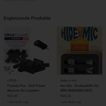
und absorbiert Vibrationen. Der Concealer ist in den Farben
schwarz und weiß erhältlich.
The Lav Concealer Tape
ist ein auf den Concealer angepasstes,
Ergänzende Produkte
transparentes Doppelklebeband und eignet sich besonders für
den versteckten Einbau von Lavalier-Mikrofonen. Das
hypoallergene Tape kann bedenkenlos direkt auf der Haut
angebracht und rückstandslos entfernt werden.
Lieferumfang:
3x Lav Concealer für Sony-ECM-V1, weiß
3x Lav Concealer für Sony-ECM-V1, schwarz
36x Concealer Tapes
URSA
Hide-a-mic
Foamie Pro - Soft Foam
4er-Set - Einbauhilfe für
Mounts für Lavalier-
DPA 4060/4061/4071
Mikrofone
€16,00
€39,10
* exkl. MwSt. zzgl.
* exkl. MwSt. zzgl.