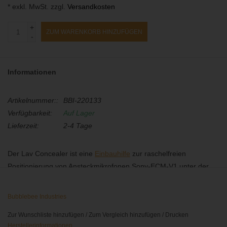
* exkl. MwSt. zzgl.
Versandkosten
+
ZUM WARENKORB HINZUFÜGEN
-
Informationen
Artikelnummer::
BBI-220133
Verfügbarkeit:
Auf Lager
Lieferzeit:
2-4 Tage
Der Lav Concealer ist eine
Einbauhilfe
zur raschelfreien
Positionierung von Ansteckmikrofonen Sony-ECM-V1 unter der
Kleidung. Der Concealer verfügt über einen abnehmbaren
Drahtclip sowie einen Abstandhalter zum Schutz der
Bubblebee Industries
empfindlichen Mikrofonkapsel. Die weiche und biegsame
Zur Wunschliste hinzufügen
/
Zum Vergleich hinzufügen
/
Drucken
Materialmischung erzeugt besonders wenig Reibungsgeräusche
Herstellerinformationen ...