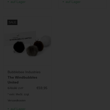
auf Lager
auf Lager
SALE
Bubblebee Industries
The Windbubbles
United
€59,95
€70,00
UVP
* exkl. MwSt. zzgl.
Versandkosten
auf Lager